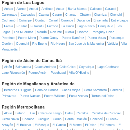
Región de Los Lagos
|
|
|
|
|
|
|
|
|
Achao
Alerce
Ancud
Antilhue
Aucar
Bahía Mansa
Calbuco
Caracol
|
|
|
|
|
|
|
|
Carelmapu
Cascadas
Casma
Castro
Chacao
Chaitén
Chamiza
Chonchi
|
|
|
|
|
|
|
Cochamó
Coñaripe
Contao
Corral
Curanue
Dalcahue
Ensenada
Entre Lagos
|
|
|
|
|
|
|
|
Fresia
Frutillar
Futaleufú
Futrono
La Unión
Lago Ranco
Llanquihue
Los
|
|
|
|
|
|
|
Lagos
Los Muermos
Maullín
Neltume
Niebla
Osorno
Paraguay Chico
|
|
|
|
|
|
Petrohue
Puerto Montt
Puerto Octay
Puerto Ramírez
Puerto Varas
Purranque
|
|
|
|
|
|
Quellón
Quemchi
Río Bueno
Río Negro
San José de la Mariquina
Valdivia
Villa
|
Vanguardia
Región de Aisén de Carlos Ibá
|
|
|
|
|
|
|
Aisén
Balmaceda
Caleta Andrade
Chile Chico
Coyhaique
Lago Cochrane
|
|
|
|
Lago Risopatrón
Puerto Aysén
Puyuhuapi
Villa O'Higgins
Región de Magallanes y Antártica de
|
|
|
|
|
|
Bernardo O'Higgins
Cabo de Hornos
Casas Viejas
Cerro Sombrero
Porvenir
|
|
|
|
|
Primavera
Puerto Natales
Puerto Williams
Punta Arenas
Torres del Paine
Región Metropolitana
|
|
|
|
|
|
|
|
Alhué
Batuco
Buin
Calera de Tango
Caleu
Cerrillos
Cerrillos de Curacaví
|
|
|
|
|
|
|
Cerro Navia
Champa
Codigua
Colina
Colina Estación
Conchalí
Curacaví
El
|
|
|
|
|
|
|
Arrayán
El Bollenar
El Bosque
El Canelo
El Monte
El Paico
El Romeral
El