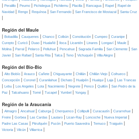
|
|
|
|
|
|
|
|
Peralillo
Peumo
Pichidegua
Pichilemu
Placilla
Rancagua
Rapel
Rapel de
|
|
|
|
|
Navidad
Rengo
Requínoa
San Fernando
San Francisco de Mostazal
Santa Cruz
|
Región del Maule
|
|
|
|
|
|
|
|
Bobadilla
Cauquenes
Chanco
Colbún
Constitución
Cumpeo
Curanipe
|
|
|
|
|
|
|
|
|
Curepto
Curicó
Duao
Hualañé
Iloca
Licantén
Linares
Longaví
Maule
|
|
|
|
|
|
|
Molina
Parral
Pelarco
Pelluhue
Pencahue
Sagrada Familia
San Clemente
San
|
|
|
|
|
|
|
Javier
San Rafael
Santa Rita
Talca
Teno
Vichuquén
Villa Alegre
Región del Bio-Bio
|
|
|
|
|
|
|
|
Alto Biobío
Arauco
Cañete
Chiguayante
Chillán
Chillán Viejo
Coihueco
|
|
|
|
|
|
|
Concepción
Coronel
Curanilahue
Dichato
Hualpén
Hualqui
Laja
Las Trancas
|
|
|
|
|
|
|
|
Lebu
Los Angeles
Lota
Nacimiento
Negrete
Penco
Quillón
San Pedro de la
|
|
|
|
|
|
Paz
Talcahuano
Tomé
Tucapel
Yumbel
Yungay
Región de la Araucanía
|
|
|
|
|
|
|
|
Almagro
Ancahual
Caburga
Cherquenco
Collipulli
Curacautín
Curarrehue
|
|
|
|
|
|
|
Freire
Gorbea
Las Cardas
Lautaro
Lican-Ray
Loncoche
Nueva Imperial
|
|
|
|
|
|
Padre Las Casas
Pitrufquén
Pucón
Puerto Saavedra
Temuco
Traiguén
|
|
|
Victoria
Vilcún
Villarrica