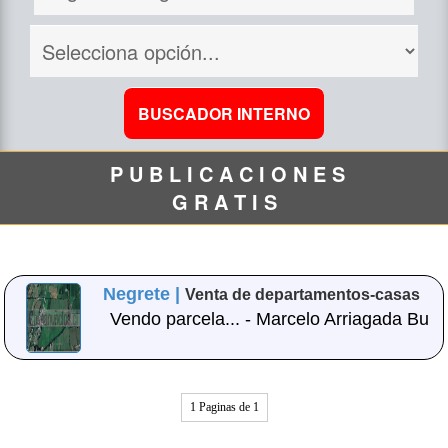
P U B L I C A C I O N E S
G R A T I S
Negrete |
Venta de departamentos-casas
Vendo parcela... - Marcelo Arriagada Bu
1 Paginas de 1