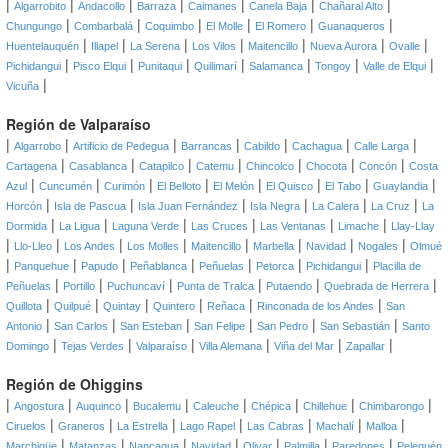
|
|
|
|
|
|
|
Algarrobito
Andacollo
Barraza
Caimanes
Canela Baja
Chañaral Alto
|
|
|
|
|
|
Chungungo
Combarbalá
Coquimbo
El Molle
El Romero
Guanaqueros
|
|
|
|
|
|
|
Huentelauquén
Illapel
La Serena
Los Vilos
Maitencillo
Nueva Aurora
Ovalle
|
|
|
|
|
|
|
Pichidangui
Pisco Elqui
Punitaqui
Quilimarí
Salamanca
Tongoy
Valle de Elqui
|
Vicuña
Región de Valparaíso
|
|
|
|
|
|
|
Algarrobo
Artificio de Pedegua
Barrancas
Cabildo
Cachagua
Calle Larga
|
|
|
|
|
|
|
Cartagena
Casablanca
Catapilco
Catemu
Chincolco
Chocota
Concón
Costa
|
|
|
|
|
|
|
|
Azul
Cuncumén
Curimón
El Belloto
El Melón
El Quisco
El Tabo
Guaylandia
|
|
|
|
|
|
Horcón
Isla de Pascua
Isla Juan Fernández
Isla Negra
La Calera
La Cruz
La
|
|
|
|
|
|
Dormida
La Ligua
Laguna Verde
Las Cruces
Las Ventanas
Limache
Llay-Llay
|
|
|
|
|
|
|
|
Llo-Lleo
Los Andes
Los Molles
Maitencillo
Marbella
Navidad
Nogales
Olmué
|
|
|
|
|
|
|
Panquehue
Papudo
Peñablanca
Peñuelas
Petorca
Pichidangui
Placilla de
|
|
|
|
|
|
Peñuelas
Portillo
Puchuncaví
Punta de Tralca
Putaendo
Quebrada de Herrera
|
|
|
|
|
|
Quillota
Quilpué
Quintay
Quintero
Reñaca
Rinconada de los Andes
San
|
|
|
|
|
|
Antonio
San Carlos
San Esteban
San Felipe
San Pedro
San Sebastián
Santo
|
|
|
|
|
|
Domingo
Tejas Verdes
Valparaíso
Villa Alemana
Viña del Mar
Zapallar
Región de Ohiggins
|
|
|
|
|
|
|
|
Angostura
Auquinco
Bucalemu
Caleuche
Chépica
Chillehue
Chimbarongo
|
|
|
|
|
|
|
Ciruelos
Graneros
La Estrella
Lago Rapel
Las Cabras
Machalí
Malloa
|
|
|
|
|
|
|
Marchigüe
Matanzas
Nancagua
Navidad
Olivar
Palmilla
Paredones
Pelequén