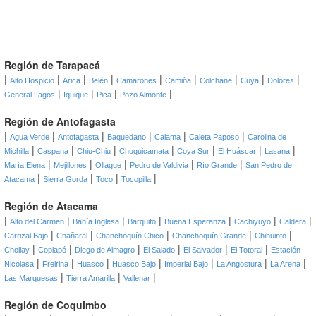
Región de Tarapacá
|
|
|
|
|
|
|
|
|
Alto Hospicio
Arica
Belén
Camarones
Camiña
Colchane
Cuya
Dolores
|
|
|
|
General Lagos
Iquique
Pica
Pozo Almonte
Región de Antofagasta
|
|
|
|
|
|
Agua Verde
Antofagasta
Baquedano
Calama
Caleta Paposo
Carolina de
|
|
|
|
|
|
|
Michilla
Caspana
Chiu-Chiu
Chuquicamata
Coya Sur
El Huáscar
Lasana
|
|
|
|
|
María Elena
Mejillones
Ollague
Pedro de Valdivia
Río Grande
San Pedro de
|
|
|
|
Atacama
Sierra Gorda
Toco
Tocopilla
Región de Atacama
|
|
|
|
|
|
|
Alto del Carmen
Bahía Inglesa
Barquito
Buena Esperanza
Cachiyuyo
Caldera
|
|
|
|
|
Carrizal Bajo
Chañaral
Chanchoquín Chico
Chanchoquín Grande
Chihuinto
|
|
|
|
|
|
Chollay
Copiapó
Diego de Almagro
El Salado
El Salvador
El Totoral
Estación
|
|
|
|
|
|
|
Nicolasa
Freirina
Huasco
Huasco Bajo
Imperial Bajo
La Angostura
La Arena
|
|
|
Las Marquesas
Tierra Amarilla
Vallenar
Región de Coquimbo