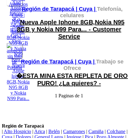
Región de Tarapacá |
Cuya |
Telefonía,
celulares
Nueva Apple Iphone 8GB,Nokia N95
8GB y Nokia N99 Para... - Customer
Service
Región de Tarapacá |
Cuya |
Trabajo se
Ofrece
�ESTA MINA ESTA REPLETA DE ORO
PURO! ¿La quieres? -
1 Paginas de 1
Región de Tarapacá
|
Alto Hospicio
|
Arica
|
Belén
|
Camarones
|
Camiña
|
Colchane
|
Cuya
|
Dolores
|
General Lagos
|
Iquique
|
Pica
|
Pozo Almonte
|