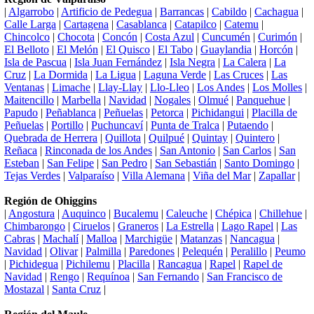
|
Algarrobo
|
Artificio de Pedegua
|
Barrancas
|
Cabildo
|
Cachagua
|
Calle Larga
|
Cartagena
|
Casablanca
|
Catapilco
|
Catemu
|
Chincolco
|
Chocota
|
Concón
|
Costa Azul
|
Cuncumén
|
Curimón
|
El Belloto
|
El Melón
|
El Quisco
|
El Tabo
|
Guaylandia
|
Horcón
|
Isla de Pascua
|
Isla Juan Fernández
|
Isla Negra
|
La Calera
|
La
Cruz
|
La Dormida
|
La Ligua
|
Laguna Verde
|
Las Cruces
|
Las
Ventanas
|
Limache
|
Llay-Llay
|
Llo-Lleo
|
Los Andes
|
Los Molles
|
Maitencillo
|
Marbella
|
Navidad
|
Nogales
|
Olmué
|
Panquehue
|
Papudo
|
Peñablanca
|
Peñuelas
|
Petorca
|
Pichidangui
|
Placilla de
Peñuelas
|
Portillo
|
Puchuncaví
|
Punta de Tralca
|
Putaendo
|
Quebrada de Herrera
|
Quillota
|
Quilpué
|
Quintay
|
Quintero
|
Reñaca
|
Rinconada de los Andes
|
San Antonio
|
San Carlos
|
San
Esteban
|
San Felipe
|
San Pedro
|
San Sebastián
|
Santo Domingo
|
Tejas Verdes
|
Valparaíso
|
Villa Alemana
|
Viña del Mar
|
Zapallar
|
Región de Ohiggins
|
Angostura
|
Auquinco
|
Bucalemu
|
Caleuche
|
Chépica
|
Chillehue
|
Chimbarongo
|
Ciruelos
|
Graneros
|
La Estrella
|
Lago Rapel
|
Las
Cabras
|
Machalí
|
Malloa
|
Marchigüe
|
Matanzas
|
Nancagua
|
Navidad
|
Olivar
|
Palmilla
|
Paredones
|
Pelequén
|
Peralillo
|
Peumo
|
Pichidegua
|
Pichilemu
|
Placilla
|
Rancagua
|
Rapel
|
Rapel de
Navidad
|
Rengo
|
Requínoa
|
San Fernando
|
San Francisco de
Mostazal
|
Santa Cruz
|