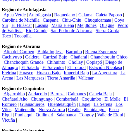
Región de Antofagasta
|
Agua Verde
|
Antofagasta
|
Baquedano
|
Calama
|
Caleta Paposo
|
Carolina de Michilla
|
Caspana
|
Chiu-Chiu
|
Chuquicamata
|
Coya
Sur
|
El Huáscar
|
Lasana
|
María Elena
|
Mejillones
|
Ollague
|
Pedro
de Valdivia
|
Río Grande
|
San Pedro de Atacama
|
Sierra Gorda
|
Toco
|
Tocopilla
|
Región de Atacama
|
Alto del Carmen
|
Bahía Inglesa
|
Barquito
|
Buena Esperanza
|
Cachiyuyo
|
Caldera
|
Carrizal Bajo
|
Chañaral
|
Chanchoquín Chico
|
Chanchoquín Grande
|
Chihuinto
|
Chollay
|
Copiapó
|
Diego de
Almagro
|
El Salado
|
El Salvador
|
El Totoral
|
Estación Nicolasa
|
Freirina
|
Huasco
|
Huasco Bajo
|
Imperial Bajo
|
La Angostura
|
La
Arena
|
Las Marquesas
|
Tierra Amarilla
|
Vallenar
|
Región de Coquimbo
|
Algarrobito
|
Andacollo
|
Barraza
|
Caimanes
|
Canela Baja
|
Chañaral Alto
|
Chungungo
|
Combarbalá
|
Coquimbo
|
El Molle
|
El
Romero
|
Guanaqueros
|
Huentelauquén
|
Illapel
|
La Serena
|
Los
Vilos
|
Maitencillo
|
Nueva Aurora
|
Ovalle
|
Pichidangui
|
Pisco
Elqui
|
Punitaqui
|
Quilimarí
|
Salamanca
|
Tongoy
|
Valle de Elqui
|
Vicuña
|
Región de Valparaíso