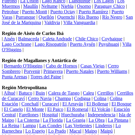
Futrono
|
La Unión
|
Lago Ranco
|
Llanquihue
|
Los Lagos
|
Los
Muermos
|
Maullín
|
Neltume
|
Niebla
|
Osorno
|
Paraguay Chico
|
Petrohue
|
Puerto Montt
|
Puerto Octay
|
Puerto Ramírez
|
Puerto
Varas
|
Purranque
|
Quellón
|
Quemchi
|
Río Bueno
|
Río Negro
|
San
José de la Mariquina
|
Valdivia
|
Villa Vanguardia
|
Región de Aisén de Carlos Ibá
|
Aisén
|
Balmaceda
|
Caleta Andrade
|
Chile Chico
|
Coyhaique
|
Lago Cochrane
|
Lago Risopatrón
|
Puerto Aysén
|
Puyuhuapi
|
Villa
O'Higgins
|
Región de Magallanes y Antártica de
|
Bernardo O'Higgins
|
Cabo de Hornos
|
Casas Viejas
|
Cerro
Sombrero
|
Porvenir
|
Primavera
|
Puerto Natales
|
Puerto Williams
|
Punta Arenas
|
Torres del Paine
|
Región Metropolitana
|
Alhué
|
Batuco
|
Buin
|
Calera de Tango
|
Caleu
|
Cerrillos
|
Cerrillos
de Curacaví
|
Cerro Navia
|
Champa
|
Codigua
|
Colina
|
Colina
Estación
|
Conchalí
|
Curacaví
|
El Arrayán
|
El Bollenar
|
El Bosque
|
El Canelo
|
El Monte
|
El Paico
|
El Romeral
|
El Volcán
|
Estación
Central
|
Farellones
|
Hospital
|
Huechuraba
|
Independencia
|
Isla de
Maipo
|
La Cisterna
|
La Florida
|
La Granja
|
La Obra
|
La Pintana
|
La Reina
|
Lampa
|
Las Condes
|
Las Vertientes
|
Linderos
|
Lo
Barnechea
|
Lo Espejo
|
Lo Prado
|
Macul
|
Maipo
|
Maipú
|