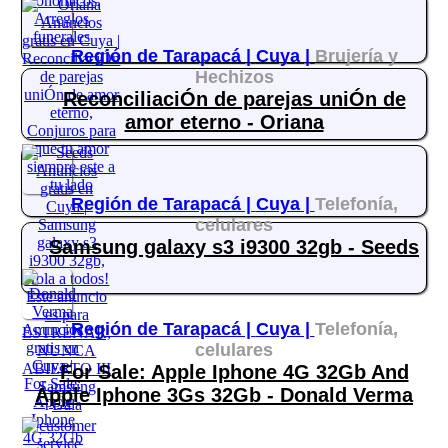
Región de Tarapacá |
Cuya |
Brujería y
Hechizos
ReconciliaciÓn de parejas uniÓn de
amor eterno - Oriana
Región de Tarapacá |
Cuya |
Telefonía,
celulares
Samsung galaxy s3 i9300 32gb - Seeds
Región de Tarapacá |
Cuya |
Telefonía,
celulares
For Sale: Apple Iphone 4G 32Gb And
Apple Iphone 3Gs 32Gb - Donald Verma