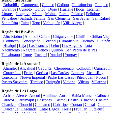
Región del Maule
|
Bobadilla
|
Cauquenes
|
Chanco
|
Colbún
|
Constitución
|
Cumpeo
|
Curanipe
|
Curepto
|
Curicó
|
Duao
|
Hualañé
|
Iloca
|
Licantén
|
Linares
|
Longaví
|
Maule
|
Molina
|
Parral
|
Pelarco
|
Pelluhue
|
Pencahue
|
Sagrada Familia
|
San Clemente
|
San Javier
|
San Rafael
|
Santa Rita
|
Talca
|
Teno
|
Vichuquén
|
Villa Alegre
|
Región del Bio-Bio
|
Alto Biobío
|
Arauco
|
Cañete
|
Chiguayante
|
Chillán
|
Chillán Viejo
|
Coihueco
|
Concepción
|
Coronel
|
Curanilahue
|
Dichato
|
Hualpén
|
Hualqui
|
Laja
|
Las Trancas
|
Lebu
|
Los Angeles
|
Lota
|
Nacimiento
|
Negrete
|
Penco
|
Quillón
|
San Pedro de la Paz
|
Talcahuano
|
Tomé
|
Tucapel
|
Yumbel
|
Yungay
|
Región de la Araucanía
|
Almagro
|
Ancahual
|
Caburga
|
Cherquenco
|
Collipulli
|
Curacautín
|
Curarrehue
|
Freire
|
Gorbea
|
Las Cardas
|
Lautaro
|
Lican-Ray
|
Loncoche
|
Nueva Imperial
|
Padre Las Casas
|
Pitrufquén
|
Pucón
|
Puerto Saavedra
|
Temuco
|
Traiguén
|
Victoria
|
Vilcún
|
Villarrica
|
Región de Los Lagos
|
Achao
|
Alerce
|
Ancud
|
Antilhue
|
Aucar
|
Bahía Mansa
|
Calbuco
|
Caracol
|
Carelmapu
|
Cascadas
|
Casma
|
Castro
|
Chacao
|
Chaitén
|
Chamiza
|
Chonchi
|
Cochamó
|
Coñaripe
|
Contao
|
Corral
|
Curanue
|
Dalcahue
|
Ensenada
|
Entre Lagos
|
Fresia
|
Frutillar
|
Futaleufú
|