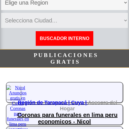
P U B L I C A C I O N E S
G R A T I S
Región de Tarapacá |
Cuya |
Asesora del
Hogar
Coronas para funerales en lima peru
economicos - Nicol