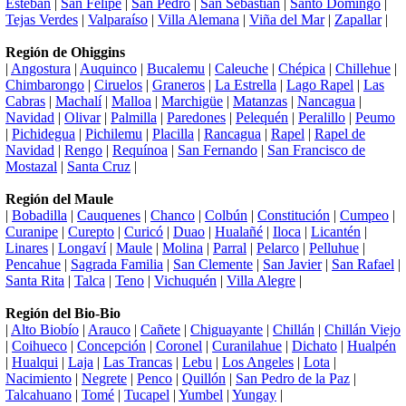
Esteban
|
San Felipe
|
San Pedro
|
San Sebastián
|
Santo Domingo
|
Tejas Verdes
|
Valparaíso
|
Villa Alemana
|
Viña del Mar
|
Zapallar
|
Región de Ohiggins
|
Angostura
|
Auquinco
|
Bucalemu
|
Caleuche
|
Chépica
|
Chillehue
|
Chimbarongo
|
Ciruelos
|
Graneros
|
La Estrella
|
Lago Rapel
|
Las
Cabras
|
Machalí
|
Malloa
|
Marchigüe
|
Matanzas
|
Nancagua
|
Navidad
|
Olivar
|
Palmilla
|
Paredones
|
Pelequén
|
Peralillo
|
Peumo
|
Pichidegua
|
Pichilemu
|
Placilla
|
Rancagua
|
Rapel
|
Rapel de
Navidad
|
Rengo
|
Requínoa
|
San Fernando
|
San Francisco de
Mostazal
|
Santa Cruz
|
Región del Maule
|
Bobadilla
|
Cauquenes
|
Chanco
|
Colbún
|
Constitución
|
Cumpeo
|
Curanipe
|
Curepto
|
Curicó
|
Duao
|
Hualañé
|
Iloca
|
Licantén
|
Linares
|
Longaví
|
Maule
|
Molina
|
Parral
|
Pelarco
|
Pelluhue
|
Pencahue
|
Sagrada Familia
|
San Clemente
|
San Javier
|
San Rafael
|
Santa Rita
|
Talca
|
Teno
|
Vichuquén
|
Villa Alegre
|
Región del Bio-Bio
|
Alto Biobío
|
Arauco
|
Cañete
|
Chiguayante
|
Chillán
|
Chillán Viejo
|
Coihueco
|
Concepción
|
Coronel
|
Curanilahue
|
Dichato
|
Hualpén
|
Hualqui
|
Laja
|
Las Trancas
|
Lebu
|
Los Angeles
|
Lota
|
Nacimiento
|
Negrete
|
Penco
|
Quillón
|
San Pedro de la Paz
|
Talcahuano
|
Tomé
|
Tucapel
|
Yumbel
|
Yungay
|