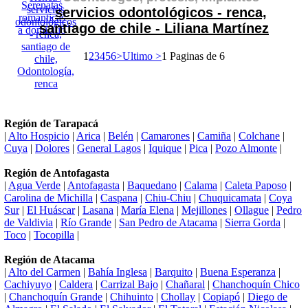
servicios odontológicos - renca,
santiago de chile - Liliana Martínez
1
2
3
4
5
6
>
Ultimo >
1 Paginas de 6
Región de Tarapacá
|
Alto Hospicio
|
Arica
|
Belén
|
Camarones
|
Camiña
|
Colchane
|
Cuya
|
Dolores
|
General Lagos
|
Iquique
|
Pica
|
Pozo Almonte
|
Región de Antofagasta
|
Agua Verde
|
Antofagasta
|
Baquedano
|
Calama
|
Caleta Paposo
|
Carolina de Michilla
|
Caspana
|
Chiu-Chiu
|
Chuquicamata
|
Coya
Sur
|
El Huáscar
|
Lasana
|
María Elena
|
Mejillones
|
Ollague
|
Pedro
de Valdivia
|
Río Grande
|
San Pedro de Atacama
|
Sierra Gorda
|
Toco
|
Tocopilla
|
Región de Atacama
|
Alto del Carmen
|
Bahía Inglesa
|
Barquito
|
Buena Esperanza
|
Cachiyuyo
|
Caldera
|
Carrizal Bajo
|
Chañaral
|
Chanchoquín Chico
|
Chanchoquín Grande
|
Chihuinto
|
Chollay
|
Copiapó
|
Diego de