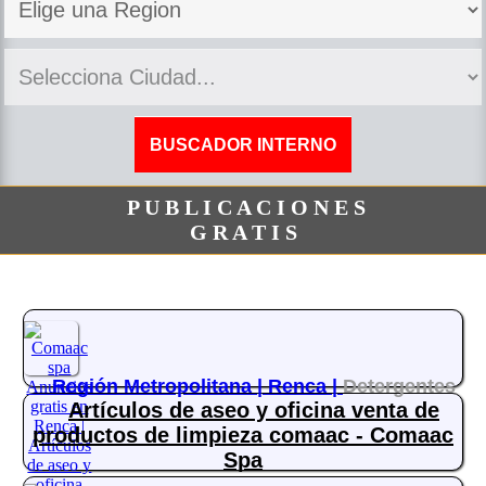
P U B L I C A C I O N E S
G R A T I S
Región Metropolitana |
Renca |
Detergentes
Artículos de aseo y oficina venta de
productos de limpieza comaac - Comaac
Spa