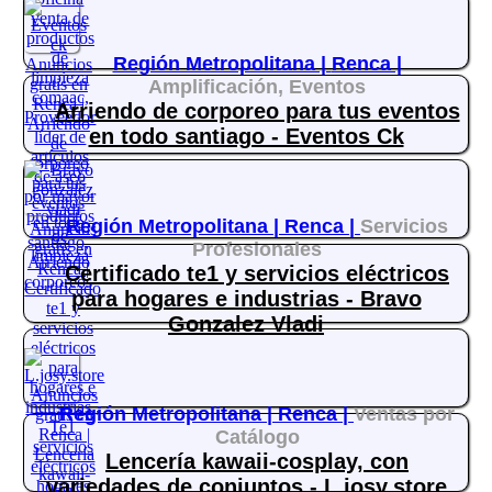
Región Metropolitana |
Renca |
Amplificación, Eventos
Arriendo de corporeo para tus eventos
en todo santiago - Eventos Ck
Región Metropolitana |
Renca |
Servicios
Profesionales
Certificado te1 y servicios eléctricos
para hogares e industrias - Bravo
Gonzalez Vladi
Región Metropolitana |
Renca |
Ventas por
Catálogo
Lencería kawaii-cosplay, con
variedades de conjuntos - L.josy.store