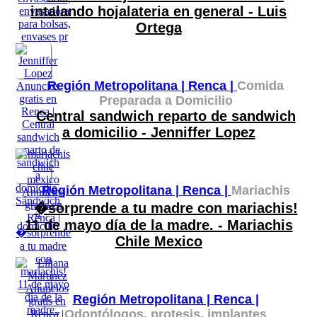
intalando hojalateria en general - Luis
Ortega
Región Metropolitana |
Renca |
Comida
Preparada a Domicilio
Central sandwich reparto de sandwich
a domicilio - Jenniffer Lopez
Región Metropolitana |
Renca |
Mariachis
�sorprende a tu madre con mariachis!
11 de mayo día de la madre. - Mariachis
Chile Mexico
Región Metropolitana |
Renca |
Odontólogos, protesis, implantes