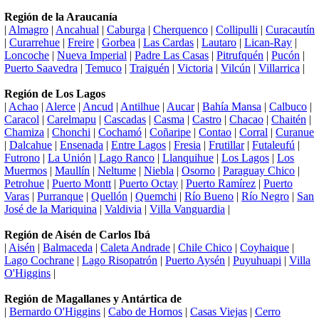
Región de la Araucanía
|
Almagro
|
Ancahual
|
Caburga
|
Cherquenco
|
Collipulli
|
Curacautín
|
Curarrehue
|
Freire
|
Gorbea
|
Las Cardas
|
Lautaro
|
Lican-Ray
|
Loncoche
|
Nueva Imperial
|
Padre Las Casas
|
Pitrufquén
|
Pucón
|
Puerto Saavedra
|
Temuco
|
Traiguén
|
Victoria
|
Vilcún
|
Villarrica
|
Región de Los Lagos
|
Achao
|
Alerce
|
Ancud
|
Antilhue
|
Aucar
|
Bahía Mansa
|
Calbuco
|
Caracol
|
Carelmapu
|
Cascadas
|
Casma
|
Castro
|
Chacao
|
Chaitén
|
Chamiza
|
Chonchi
|
Cochamó
|
Coñaripe
|
Contao
|
Corral
|
Curanue
|
Dalcahue
|
Ensenada
|
Entre Lagos
|
Fresia
|
Frutillar
|
Futaleufú
|
Futrono
|
La Unión
|
Lago Ranco
|
Llanquihue
|
Los Lagos
|
Los
Muermos
|
Maullín
|
Neltume
|
Niebla
|
Osorno
|
Paraguay Chico
|
Petrohue
|
Puerto Montt
|
Puerto Octay
|
Puerto Ramírez
|
Puerto
Varas
|
Purranque
|
Quellón
|
Quemchi
|
Río Bueno
|
Río Negro
|
San
José de la Mariquina
|
Valdivia
|
Villa Vanguardia
|
Región de Aisén de Carlos Ibá
|
Aisén
|
Balmaceda
|
Caleta Andrade
|
Chile Chico
|
Coyhaique
|
Lago Cochrane
|
Lago Risopatrón
|
Puerto Aysén
|
Puyuhuapi
|
Villa
O'Higgins
|
Región de Magallanes y Antártica de
|
Bernardo O'Higgins
|
Cabo de Hornos
|
Casas Viejas
|
Cerro