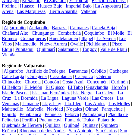
Almagro
|
El Salado
|
El Salvador
|
El Totoral
|
Estación Nicolasa
|
Freirina
|
Huasco
|
Huasco Bajo
|
Imperial Bajo
|
La Angostura
|
La
Arena
|
Las Marquesas
|
Tierra Amarilla
|
Vallenar
|
Región de Coquimbo
|
Algarrobito
|
Andacollo
|
Barraza
|
Caimanes
|
Canela Baja
|
Chañaral Alto
|
Chungungo
|
Combarbalá
|
Coquimbo
|
El Molle
|
El
Romero
|
Guanaqueros
|
Huentelauquén
|
Illapel
|
La Serena
|
Los
Vilos
|
Maitencillo
|
Nueva Aurora
|
Ovalle
|
Pichidangui
|
Pisco
Elqui
|
Punitaqui
|
Quilimarí
|
Salamanca
|
Tongoy
|
Valle de Elqui
|
Vicuña
|
Región de Valparaíso
|
Algarrobo
|
Artificio de Pedegua
|
Barrancas
|
Cabildo
|
Cachagua
|
Calle Larga
|
Cartagena
|
Casablanca
|
Catapilco
|
Catemu
|
Chincolco
|
Chocota
|
Concón
|
Costa Azul
|
Cuncumén
|
Curimón
|
El Belloto
|
El Melón
|
El Quisco
|
El Tabo
|
Guaylandia
|
Horcón
|
Isla de Pascua
|
Isla Juan Fernández
|
Isla Negra
|
La Calera
|
La
Cruz
|
La Dormida
|
La Ligua
|
Laguna Verde
|
Las Cruces
|
Las
Ventanas
|
Limache
|
Llay-Llay
|
Llo-Lleo
|
Los Andes
|
Los Molles
|
Maitencillo
|
Marbella
|
Navidad
|
Nogales
|
Olmué
|
Panquehue
|
Papudo
|
Peñablanca
|
Peñuelas
|
Petorca
|
Pichidangui
|
Placilla de
Peñuelas
|
Portillo
|
Puchuncaví
|
Punta de Tralca
|
Putaendo
|
Quebrada de Herrera
|
Quillota
|
Quilpué
|
Quintay
|
Quintero
|
Reñaca
|
Rinconada de los Andes
|
San Antonio
|
San Carlos
|
San