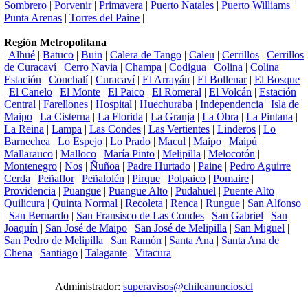
Sombrero
|
Porvenir
|
Primavera
|
Puerto Natales
|
Puerto Williams
|
Punta Arenas
|
Torres del Paine
|
Región Metropolitana
|
Alhué
|
Batuco
|
Buin
|
Calera de Tango
|
Caleu
|
Cerrillos
|
Cerrillos
de Curacaví
|
Cerro Navia
|
Champa
|
Codigua
|
Colina
|
Colina
Estación
|
Conchalí
|
Curacaví
|
El Arrayán
|
El Bollenar
|
El Bosque
|
El Canelo
|
El Monte
|
El Paico
|
El Romeral
|
El Volcán
|
Estación
Central
|
Farellones
|
Hospital
|
Huechuraba
|
Independencia
|
Isla de
Maipo
|
La Cisterna
|
La Florida
|
La Granja
|
La Obra
|
La Pintana
|
La Reina
|
Lampa
|
Las Condes
|
Las Vertientes
|
Linderos
|
Lo
Barnechea
|
Lo Espejo
|
Lo Prado
|
Macul
|
Maipo
|
Maipú
|
Mallarauco
|
Malloco
|
María Pinto
|
Melipilla
|
Melocotón
|
Montenegro
|
Nos
|
Ñuñoa
|
Padre Hurtado
|
Paine
|
Pedro Aguirre
Cerda
|
Peñaflor
|
Peñalolén
|
Pirque
|
Polpaico
|
Pomaire
|
Providencia
|
Puangue
|
Puangue Alto
|
Pudahuel
|
Puente Alto
|
Quilicura
|
Quinta Normal
|
Recoleta
|
Renca
|
Rungue
|
San Alfonso
|
San Bernardo
|
San Fransisco de Las Condes
|
San Gabriel
|
San
Joaquín
|
San José de Maipo
|
San José de Melipilla
|
San Miguel
|
San Pedro de Melipilla
|
San Ramón
|
Santa Ana
|
Santa Ana de
Chena
|
Santiago
|
Talagante
|
Vitacura
|
Administrador:
superavisos@chileanuncios.cl