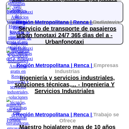
Región Metropolitana |
Renca |
Radiotaxis
Servicio de transporte de pasajeros
urban fonotaxi 24/7 365 dias del a -
Urbanfonotaxi
Región Metropolitana |
Renca |
Empresas
Industrias
Ingeniería y servicios industriales,
soluciones técnicas,... - Ingenieria Y
Servicios Industriales
Región Metropolitana |
Renca |
Trabajo se
Ofrece
Maestro hojalatero mas de 10 años