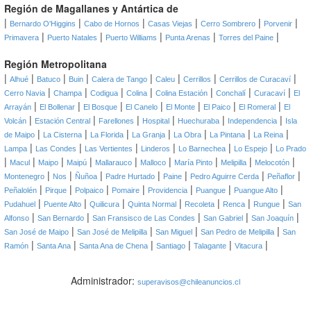
Región de Magallanes y Antártica de
|
|
|
|
|
|
Bernardo O'Higgins
Cabo de Hornos
Casas Viejas
Cerro Sombrero
Porvenir
|
|
|
|
|
Primavera
Puerto Natales
Puerto Williams
Punta Arenas
Torres del Paine
Región Metropolitana
|
|
|
|
|
|
|
|
Alhué
Batuco
Buin
Calera de Tango
Caleu
Cerrillos
Cerrillos de Curacaví
|
|
|
|
|
|
|
Cerro Navia
Champa
Codigua
Colina
Colina Estación
Conchalí
Curacaví
El
|
|
|
|
|
|
|
Arrayán
El Bollenar
El Bosque
El Canelo
El Monte
El Paico
El Romeral
El
|
|
|
|
|
|
Volcán
Estación Central
Farellones
Hospital
Huechuraba
Independencia
Isla
|
|
|
|
|
|
|
de Maipo
La Cisterna
La Florida
La Granja
La Obra
La Pintana
La Reina
|
|
|
|
|
|
Lampa
Las Condes
Las Vertientes
Linderos
Lo Barnechea
Lo Espejo
Lo Prado
|
|
|
|
|
|
|
|
|
Macul
Maipo
Maipú
Mallarauco
Malloco
María Pinto
Melipilla
Melocotón
|
|
|
|
|
|
|
Montenegro
Nos
Ñuñoa
Padre Hurtado
Paine
Pedro Aguirre Cerda
Peñaflor
|
|
|
|
|
|
|
Peñalolén
Pirque
Polpaico
Pomaire
Providencia
Puangue
Puangue Alto
|
|
|
|
|
|
|
Pudahuel
Puente Alto
Quilicura
Quinta Normal
Recoleta
Renca
Rungue
San
|
|
|
|
|
Alfonso
San Bernardo
San Fransisco de Las Condes
San Gabriel
San Joaquín
|
|
|
|
San José de Maipo
San José de Melipilla
San Miguel
San Pedro de Melipilla
San
|
|
|
|
|
|
Ramón
Santa Ana
Santa Ana de Chena
Santiago
Talagante
Vitacura
Administrador:
superavisos@chileanuncios.cl