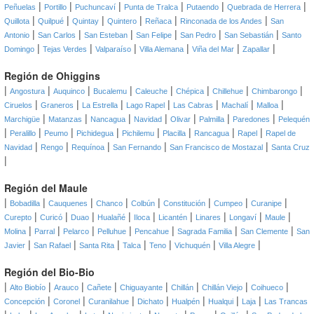
|
|
|
|
|
|
Peñuelas
Portillo
Puchuncaví
Punta de Tralca
Putaendo
Quebrada de Herrera
|
|
|
|
|
|
Quillota
Quilpué
Quintay
Quintero
Reñaca
Rinconada de los Andes
San
|
|
|
|
|
|
Antonio
San Carlos
San Esteban
San Felipe
San Pedro
San Sebastián
Santo
|
|
|
|
|
|
Domingo
Tejas Verdes
Valparaíso
Villa Alemana
Viña del Mar
Zapallar
Región de Ohiggins
|
|
|
|
|
|
|
|
Angostura
Auquinco
Bucalemu
Caleuche
Chépica
Chillehue
Chimbarongo
|
|
|
|
|
|
|
Ciruelos
Graneros
La Estrella
Lago Rapel
Las Cabras
Machalí
Malloa
|
|
|
|
|
|
|
Marchigüe
Matanzas
Nancagua
Navidad
Olivar
Palmilla
Paredones
Pelequén
|
|
|
|
|
|
|
|
Peralillo
Peumo
Pichidegua
Pichilemu
Placilla
Rancagua
Rapel
Rapel de
|
|
|
|
|
Navidad
Rengo
Requínoa
San Fernando
San Francisco de Mostazal
Santa Cruz
|
Región del Maule
|
|
|
|
|
|
|
|
Bobadilla
Cauquenes
Chanco
Colbún
Constitución
Cumpeo
Curanipe
|
|
|
|
|
|
|
|
|
Curepto
Curicó
Duao
Hualañé
Iloca
Licantén
Linares
Longaví
Maule
|
|
|
|
|
|
|
Molina
Parral
Pelarco
Pelluhue
Pencahue
Sagrada Familia
San Clemente
San
|
|
|
|
|
|
|
Javier
San Rafael
Santa Rita
Talca
Teno
Vichuquén
Villa Alegre
Región del Bio-Bio
|
|
|
|
|
|
|
|
Alto Biobío
Arauco
Cañete
Chiguayante
Chillán
Chillán Viejo
Coihueco
|
|
|
|
|
|
|
Concepción
Coronel
Curanilahue
Dichato
Hualpén
Hualqui
Laja
Las Trancas