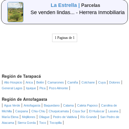
La Estrella |
Parcelas
Se venden lindas... - Herrera Inmobiliaria
1 Paginas de 1
Región de Tarapacá
|
|
|
|
|
|
|
|
|
Alto Hospicio
Arica
Belén
Camarones
Camiña
Colchane
Cuya
Dolores
|
|
|
|
General Lagos
Iquique
Pica
Pozo Almonte
Región de Antofagasta
|
|
|
|
|
|
Agua Verde
Antofagasta
Baquedano
Calama
Caleta Paposo
Carolina de
|
|
|
|
|
|
|
Michilla
Caspana
Chiu-Chiu
Chuquicamata
Coya Sur
El Huáscar
Lasana
|
|
|
|
|
María Elena
Mejillones
Ollague
Pedro de Valdivia
Río Grande
San Pedro de
|
|
|
|
Atacama
Sierra Gorda
Toco
Tocopilla