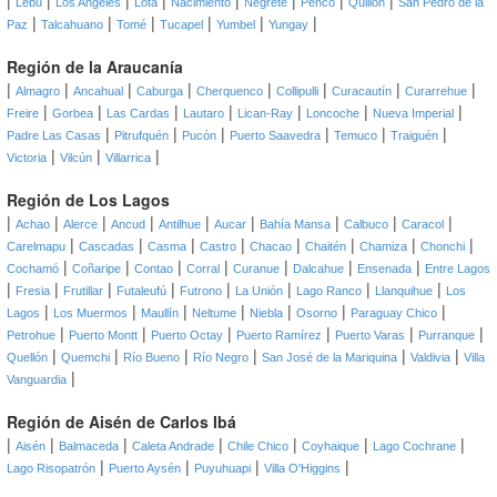
|
|
|
|
|
|
|
|
Lebu
Los Angeles
Lota
Nacimiento
Negrete
Penco
Quillón
San Pedro de la
|
|
|
|
|
|
Paz
Talcahuano
Tomé
Tucapel
Yumbel
Yungay
Región de la Araucanía
|
|
|
|
|
|
|
|
Almagro
Ancahual
Caburga
Cherquenco
Collipulli
Curacautín
Curarrehue
|
|
|
|
|
|
|
Freire
Gorbea
Las Cardas
Lautaro
Lican-Ray
Loncoche
Nueva Imperial
|
|
|
|
|
|
Padre Las Casas
Pitrufquén
Pucón
Puerto Saavedra
Temuco
Traiguén
|
|
|
Victoria
Vilcún
Villarrica
Región de Los Lagos
|
|
|
|
|
|
|
|
|
Achao
Alerce
Ancud
Antilhue
Aucar
Bahía Mansa
Calbuco
Caracol
|
|
|
|
|
|
|
|
Carelmapu
Cascadas
Casma
Castro
Chacao
Chaitén
Chamiza
Chonchi
|
|
|
|
|
|
|
Cochamó
Coñaripe
Contao
Corral
Curanue
Dalcahue
Ensenada
Entre Lagos
|
|
|
|
|
|
|
|
Fresia
Frutillar
Futaleufú
Futrono
La Unión
Lago Ranco
Llanquihue
Los
|
|
|
|
|
|
|
Lagos
Los Muermos
Maullín
Neltume
Niebla
Osorno
Paraguay Chico
|
|
|
|
|
|
Petrohue
Puerto Montt
Puerto Octay
Puerto Ramírez
Puerto Varas
Purranque
|
|
|
|
|
|
Quellón
Quemchi
Río Bueno
Río Negro
San José de la Mariquina
Valdivia
Villa
|
Vanguardia
Región de Aisén de Carlos Ibá
|
|
|
|
|
|
|
Aisén
Balmaceda
Caleta Andrade
Chile Chico
Coyhaique
Lago Cochrane
|
|
|
|
Lago Risopatrón
Puerto Aysén
Puyuhuapi
Villa O'Higgins