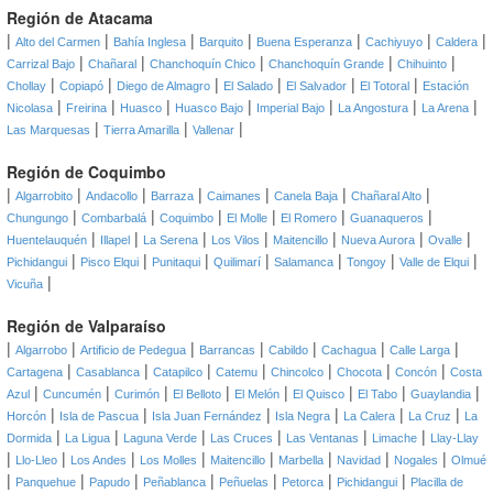
Región de Atacama
|
|
|
|
|
|
|
Alto del Carmen
Bahía Inglesa
Barquito
Buena Esperanza
Cachiyuyo
Caldera
|
|
|
|
|
Carrizal Bajo
Chañaral
Chanchoquín Chico
Chanchoquín Grande
Chihuinto
|
|
|
|
|
|
Chollay
Copiapó
Diego de Almagro
El Salado
El Salvador
El Totoral
Estación
|
|
|
|
|
|
|
Nicolasa
Freirina
Huasco
Huasco Bajo
Imperial Bajo
La Angostura
La Arena
|
|
|
Las Marquesas
Tierra Amarilla
Vallenar
Región de Coquimbo
|
|
|
|
|
|
|
Algarrobito
Andacollo
Barraza
Caimanes
Canela Baja
Chañaral Alto
|
|
|
|
|
|
Chungungo
Combarbalá
Coquimbo
El Molle
El Romero
Guanaqueros
|
|
|
|
|
|
|
Huentelauquén
Illapel
La Serena
Los Vilos
Maitencillo
Nueva Aurora
Ovalle
|
|
|
|
|
|
|
Pichidangui
Pisco Elqui
Punitaqui
Quilimarí
Salamanca
Tongoy
Valle de Elqui
|
Vicuña
Región de Valparaíso
|
|
|
|
|
|
|
Algarrobo
Artificio de Pedegua
Barrancas
Cabildo
Cachagua
Calle Larga
|
|
|
|
|
|
|
Cartagena
Casablanca
Catapilco
Catemu
Chincolco
Chocota
Concón
Costa
|
|
|
|
|
|
|
|
Azul
Cuncumén
Curimón
El Belloto
El Melón
El Quisco
El Tabo
Guaylandia
|
|
|
|
|
|
Horcón
Isla de Pascua
Isla Juan Fernández
Isla Negra
La Calera
La Cruz
La
|
|
|
|
|
|
Dormida
La Ligua
Laguna Verde
Las Cruces
Las Ventanas
Limache
Llay-Llay
|
|
|
|
|
|
|
|
Llo-Lleo
Los Andes
Los Molles
Maitencillo
Marbella
Navidad
Nogales
Olmué
|
|
|
|
|
|
|
Panquehue
Papudo
Peñablanca
Peñuelas
Petorca
Pichidangui
Placilla de