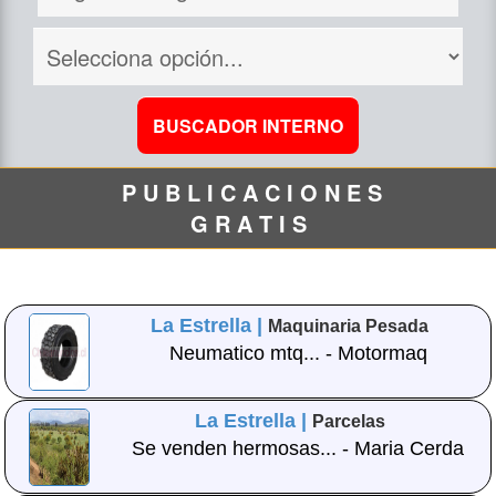
P U B L I C A C I O N E S
G R A T I S
La Estrella |
Maquinaria Pesada
Neumatico mtq... - Motormaq
La Estrella |
Parcelas
Se venden hermosas... - Maria Cerda