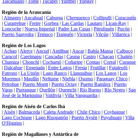
Talcahuano
|
Tomé
|
Tucapel
|
Yumbel
|
Yungay
|
Región de la Araucanía
|
Almagro
|
Ancahual
|
Caburga
|
Cherquenco
|
Collipulli
|
Curacautín
|
Curarrehue
|
Freire
|
Gorbea
|
Las Cardas
|
Lautaro
|
Lican-Ray
|
Loncoche
|
Nueva Imperial
|
Padre Las Casas
|
Pitrufquén
|
Pucón
|
Puerto Saavedra
|
Temuco
|
Traiguén
|
Victoria
|
Vilcún
|
Villarrica
|
Región de Los Lagos
|
Achao
|
Alerce
|
Ancud
|
Antilhue
|
Aucar
|
Bahía Mansa
|
Calbuco
|
Caracol
|
Carelmapu
|
Cascadas
|
Casma
|
Castro
|
Chacao
|
Chaitén
|
Chamiza
|
Chonchi
|
Cochamó
|
Coñaripe
|
Contao
|
Corral
|
Curanue
|
Dalcahue
|
Ensenada
|
Entre Lagos
|
Fresia
|
Frutillar
|
Futaleufú
|
Futrono
|
La Unión
|
Lago Ranco
|
Llanquihue
|
Los Lagos
|
Los
Muermos
|
Maullín
|
Neltume
|
Niebla
|
Osorno
|
Paraguay Chico
|
Petrohue
|
Puerto Montt
|
Puerto Octay
|
Puerto Ramírez
|
Puerto
Varas
|
Purranque
|
Quellón
|
Quemchi
|
Río Bueno
|
Río Negro
|
San
José de la Mariquina
|
Valdivia
|
Villa Vanguardia
|
Región de Aisén de Carlos Ibá
|
Aisén
|
Balmaceda
|
Caleta Andrade
|
Chile Chico
|
Coyhaique
|
Lago Cochrane
|
Lago Risopatrón
|
Puerto Aysén
|
Puyuhuapi
|
Villa
O'Higgins
|
Región de Magallanes y Antártica de