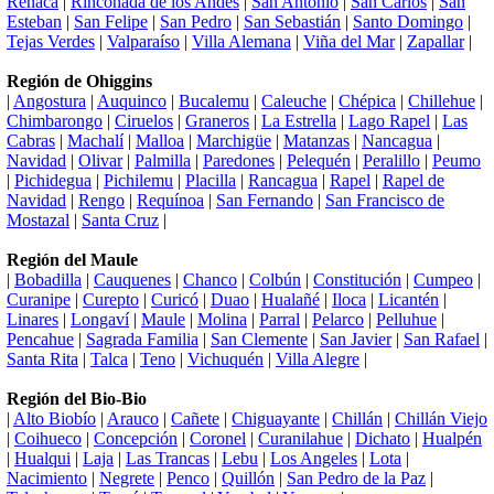
Reñaca
|
Rinconada de los Andes
|
San Antonio
|
San Carlos
|
San
Esteban
|
San Felipe
|
San Pedro
|
San Sebastián
|
Santo Domingo
|
Tejas Verdes
|
Valparaíso
|
Villa Alemana
|
Viña del Mar
|
Zapallar
|
Región de Ohiggins
|
Angostura
|
Auquinco
|
Bucalemu
|
Caleuche
|
Chépica
|
Chillehue
|
Chimbarongo
|
Ciruelos
|
Graneros
|
La Estrella
|
Lago Rapel
|
Las
Cabras
|
Machalí
|
Malloa
|
Marchigüe
|
Matanzas
|
Nancagua
|
Navidad
|
Olivar
|
Palmilla
|
Paredones
|
Pelequén
|
Peralillo
|
Peumo
|
Pichidegua
|
Pichilemu
|
Placilla
|
Rancagua
|
Rapel
|
Rapel de
Navidad
|
Rengo
|
Requínoa
|
San Fernando
|
San Francisco de
Mostazal
|
Santa Cruz
|
Región del Maule
|
Bobadilla
|
Cauquenes
|
Chanco
|
Colbún
|
Constitución
|
Cumpeo
|
Curanipe
|
Curepto
|
Curicó
|
Duao
|
Hualañé
|
Iloca
|
Licantén
|
Linares
|
Longaví
|
Maule
|
Molina
|
Parral
|
Pelarco
|
Pelluhue
|
Pencahue
|
Sagrada Familia
|
San Clemente
|
San Javier
|
San Rafael
|
Santa Rita
|
Talca
|
Teno
|
Vichuquén
|
Villa Alegre
|
Región del Bio-Bio
|
Alto Biobío
|
Arauco
|
Cañete
|
Chiguayante
|
Chillán
|
Chillán Viejo
|
Coihueco
|
Concepción
|
Coronel
|
Curanilahue
|
Dichato
|
Hualpén
|
Hualqui
|
Laja
|
Las Trancas
|
Lebu
|
Los Angeles
|
Lota
|
Nacimiento
|
Negrete
|
Penco
|
Quillón
|
San Pedro de la Paz
|