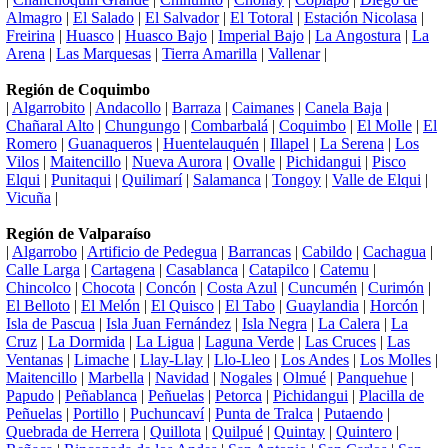
Almagro
|
El Salado
|
El Salvador
|
El Totoral
|
Estación Nicolasa
|
Freirina
|
Huasco
|
Huasco Bajo
|
Imperial Bajo
|
La Angostura
|
La
Arena
|
Las Marquesas
|
Tierra Amarilla
|
Vallenar
|
Región de Coquimbo
|
Algarrobito
|
Andacollo
|
Barraza
|
Caimanes
|
Canela Baja
|
Chañaral Alto
|
Chungungo
|
Combarbalá
|
Coquimbo
|
El Molle
|
El
Romero
|
Guanaqueros
|
Huentelauquén
|
Illapel
|
La Serena
|
Los
Vilos
|
Maitencillo
|
Nueva Aurora
|
Ovalle
|
Pichidangui
|
Pisco
Elqui
|
Punitaqui
|
Quilimarí
|
Salamanca
|
Tongoy
|
Valle de Elqui
|
Vicuña
|
Región de Valparaíso
|
Algarrobo
|
Artificio de Pedegua
|
Barrancas
|
Cabildo
|
Cachagua
|
Calle Larga
|
Cartagena
|
Casablanca
|
Catapilco
|
Catemu
|
Chincolco
|
Chocota
|
Concón
|
Costa Azul
|
Cuncumén
|
Curimón
|
El Belloto
|
El Melón
|
El Quisco
|
El Tabo
|
Guaylandia
|
Horcón
|
Isla de Pascua
|
Isla Juan Fernández
|
Isla Negra
|
La Calera
|
La
Cruz
|
La Dormida
|
La Ligua
|
Laguna Verde
|
Las Cruces
|
Las
Ventanas
|
Limache
|
Llay-Llay
|
Llo-Lleo
|
Los Andes
|
Los Molles
|
Maitencillo
|
Marbella
|
Navidad
|
Nogales
|
Olmué
|
Panquehue
|
Papudo
|
Peñablanca
|
Peñuelas
|
Petorca
|
Pichidangui
|
Placilla de
Peñuelas
|
Portillo
|
Puchuncaví
|
Punta de Tralca
|
Putaendo
|
Quebrada de Herrera
|
Quillota
|
Quilpué
|
Quintay
|
Quintero
|