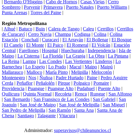
|
Bernardo O'Higgins
|
Cabo de Hornos
|
Casas Viejas
|
Cerro
Sombrero
|
Porvenir
|
Primavera
|
Puerto Natales
|
Puerto Williams
|
Punta Arenas
|
Torres del Paine
|
Región Metropolitana
|
Alhué
|
Batuco
|
Buin
|
Calera de Tango
|
Caleu
|
Cerrillos
|
Cerrillos
de Curacaví
|
Cerro Navia
|
Champa
|
Codigua
|
Colina
|
Colina
Estación
|
Conchalí
|
Curacaví
|
El Arrayán
|
El Bollenar
|
El Bosque
|
El Canelo
|
El Monte
|
El Paico
|
El Romeral
|
El Volcán
|
Estación
Central
|
Farellones
|
Hospital
|
Huechuraba
|
Independencia
|
Isla de
Maipo
|
La Cisterna
|
La Florida
|
La Granja
|
La Obra
|
La Pintana
|
La Reina
|
Lampa
|
Las Condes
|
Las Vertientes
|
Linderos
|
Lo
Barnechea
|
Lo Espejo
|
Lo Prado
|
Macul
|
Maipo
|
Maipú
|
Mallarauco
|
Malloco
|
María Pinto
|
Melipilla
|
Melocotón
|
Montenegro
|
Nos
|
Ñuñoa
|
Padre Hurtado
|
Paine
|
Pedro Aguirre
Cerda
|
Peñaflor
|
Peñalolén
|
Pirque
|
Polpaico
|
Pomaire
|
Providencia
|
Puangue
|
Puangue Alto
|
Pudahuel
|
Puente Alto
|
Quilicura
|
Quinta Normal
|
Recoleta
|
Renca
|
Rungue
|
San Alfonso
|
San Bernardo
|
San Fransisco de Las Condes
|
San Gabriel
|
San
Joaquín
|
San José de Maipo
|
San José de Melipilla
|
San Miguel
|
San Pedro de Melipilla
|
San Ramón
|
Santa Ana
|
Santa Ana de
Chena
|
Santiago
|
Talagante
|
Vitacura
|
Administrador:
superavisos@chileanuncios.cl