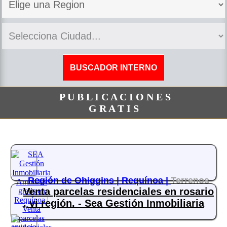
P U B L I C A C I O N E S
G R A T I S
Región de Ohiggins |
Requínoa |
Terrenos
Venta parcelas residenciales en rosario
, vi región. - Sea Gestión Inmobiliaria