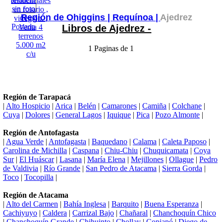
Región de Ohiggins |
Requínoa |
Ajedrez
Libros de Ajedrez -
1 Paginas de 1
Región de Tarapacá
|
Alto Hospicio
|
Arica
|
Belén
|
Camarones
|
Camiña
|
Colchane
|
Cuya
|
Dolores
|
General Lagos
|
Iquique
|
Pica
|
Pozo Almonte
|
Región de Antofagasta
|
Agua Verde
|
Antofagasta
|
Baquedano
|
Calama
|
Caleta Paposo
|
Carolina de Michilla
|
Caspana
|
Chiu-Chiu
|
Chuquicamata
|
Coya
Sur
|
El Huáscar
|
Lasana
|
María Elena
|
Mejillones
|
Ollague
|
Pedro
de Valdivia
|
Río Grande
|
San Pedro de Atacama
|
Sierra Gorda
|
Toco
|
Tocopilla
|
Región de Atacama
|
Alto del Carmen
|
Bahía Inglesa
|
Barquito
|
Buena Esperanza
|
Cachiyuyo
|
Caldera
|
Carrizal Bajo
|
Chañaral
|
Chanchoquín Chico
|
Chanchoquín Grande
|
Chihuinto
|
Chollay
|
Copiapó
|
Diego de