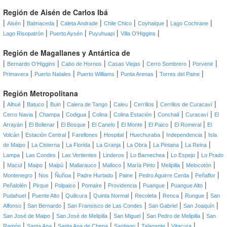
Región de Aisén de Carlos Ibá
|
|
|
|
|
|
|
Aisén
Balmaceda
Caleta Andrade
Chile Chico
Coyhaique
Lago Cochrane
|
|
|
|
Lago Risopatrón
Puerto Aysén
Puyuhuapi
Villa O'Higgins
Región de Magallanes y Antártica de
|
|
|
|
|
|
Bernardo O'Higgins
Cabo de Hornos
Casas Viejas
Cerro Sombrero
Porvenir
|
|
|
|
|
Primavera
Puerto Natales
Puerto Williams
Punta Arenas
Torres del Paine
Región Metropolitana
|
|
|
|
|
|
|
|
Alhué
Batuco
Buin
Calera de Tango
Caleu
Cerrillos
Cerrillos de Curacaví
|
|
|
|
|
|
|
Cerro Navia
Champa
Codigua
Colina
Colina Estación
Conchalí
Curacaví
El
|
|
|
|
|
|
|
Arrayán
El Bollenar
El Bosque
El Canelo
El Monte
El Paico
El Romeral
El
|
|
|
|
|
|
Volcán
Estación Central
Farellones
Hospital
Huechuraba
Independencia
Isla
|
|
|
|
|
|
|
de Maipo
La Cisterna
La Florida
La Granja
La Obra
La Pintana
La Reina
|
|
|
|
|
|
Lampa
Las Condes
Las Vertientes
Linderos
Lo Barnechea
Lo Espejo
Lo Prado
|
|
|
|
|
|
|
|
|
Macul
Maipo
Maipú
Mallarauco
Malloco
María Pinto
Melipilla
Melocotón
|
|
|
|
|
|
|
Montenegro
Nos
Ñuñoa
Padre Hurtado
Paine
Pedro Aguirre Cerda
Peñaflor
|
|
|
|
|
|
|
Peñalolén
Pirque
Polpaico
Pomaire
Providencia
Puangue
Puangue Alto
|
|
|
|
|
|
|
Pudahuel
Puente Alto
Quilicura
Quinta Normal
Recoleta
Renca
Rungue
San
|
|
|
|
|
Alfonso
San Bernardo
San Fransisco de Las Condes
San Gabriel
San Joaquín
|
|
|
|
San José de Maipo
San José de Melipilla
San Miguel
San Pedro de Melipilla
San
|
|
|
|
|
|
Ramón
Santa Ana
Santa Ana de Chena
Santiago
Talagante
Vitacura