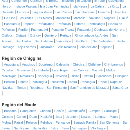
|
|
|
|
|
|
|
|
Azul
Cuncumén
Curimón
El Belloto
El Melón
El Quisco
El Tabo
Guaylandia
|
|
|
|
|
|
Horcón
Isla de Pascua
Isla Juan Fernández
Isla Negra
La Calera
La Cruz
La
|
|
|
|
|
|
Dormida
La Ligua
Laguna Verde
Las Cruces
Las Ventanas
Limache
Llay-Llay
|
|
|
|
|
|
|
|
Llo-Lleo
Los Andes
Los Molles
Maitencillo
Marbella
Navidad
Nogales
Olmué
|
|
|
|
|
|
|
Panquehue
Papudo
Peñablanca
Peñuelas
Petorca
Pichidangui
Placilla de
|
|
|
|
|
|
Peñuelas
Portillo
Puchuncaví
Punta de Tralca
Putaendo
Quebrada de Herrera
|
|
|
|
|
|
Quillota
Quilpué
Quintay
Quintero
Reñaca
Rinconada de los Andes
San
|
|
|
|
|
|
Antonio
San Carlos
San Esteban
San Felipe
San Pedro
San Sebastián
Santo
|
|
|
|
|
|
Domingo
Tejas Verdes
Valparaíso
Villa Alemana
Viña del Mar
Zapallar
Región de Ohiggins
|
|
|
|
|
|
|
|
Angostura
Auquinco
Bucalemu
Caleuche
Chépica
Chillehue
Chimbarongo
|
|
|
|
|
|
|
Ciruelos
Graneros
La Estrella
Lago Rapel
Las Cabras
Machalí
Malloa
|
|
|
|
|
|
|
Marchigüe
Matanzas
Nancagua
Navidad
Olivar
Palmilla
Paredones
Pelequén
|
|
|
|
|
|
|
|
Peralillo
Peumo
Pichidegua
Pichilemu
Placilla
Rancagua
Rapel
Rapel de
|
|
|
|
|
Navidad
Rengo
Requínoa
San Fernando
San Francisco de Mostazal
Santa Cruz
|
Región del Maule
|
|
|
|
|
|
|
|
Bobadilla
Cauquenes
Chanco
Colbún
Constitución
Cumpeo
Curanipe
|
|
|
|
|
|
|
|
|
Curepto
Curicó
Duao
Hualañé
Iloca
Licantén
Linares
Longaví
Maule
|
|
|
|
|
|
|
Molina
Parral
Pelarco
Pelluhue
Pencahue
Sagrada Familia
San Clemente
San
|
|
|
|
|
|
|
Javier
San Rafael
Santa Rita
Talca
Teno
Vichuquén
Villa Alegre