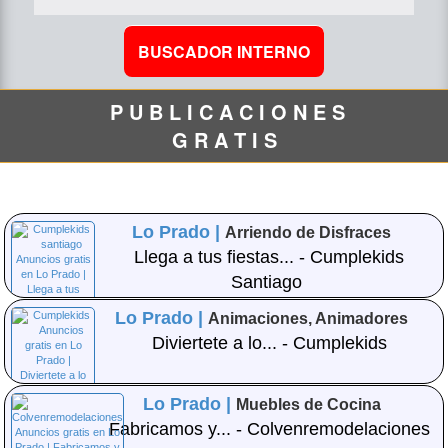
P U B L I C A C I O N E S
G R A T I S
Lo Prado |
Arriendo de Disfraces
Llega a tus fiestas... - Cumplekids
Santiago
Lo Prado |
Animaciones, Animadores
Diviertete a lo... - Cumplekids
Lo Prado |
Muebles de Cocina
Fabricamos y... - Colvenremodelaciones