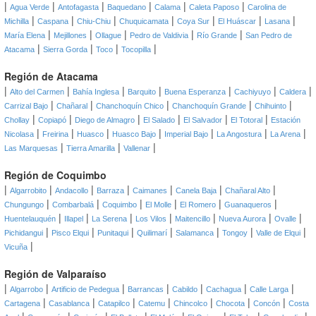
|
|
|
|
|
|
Agua Verde
Antofagasta
Baquedano
Calama
Caleta Paposo
Carolina de
|
|
|
|
|
|
|
Michilla
Caspana
Chiu-Chiu
Chuquicamata
Coya Sur
El Huáscar
Lasana
|
|
|
|
|
María Elena
Mejillones
Ollague
Pedro de Valdivia
Río Grande
San Pedro de
|
|
|
|
Atacama
Sierra Gorda
Toco
Tocopilla
Región de Atacama
|
|
|
|
|
|
|
Alto del Carmen
Bahía Inglesa
Barquito
Buena Esperanza
Cachiyuyo
Caldera
|
|
|
|
|
Carrizal Bajo
Chañaral
Chanchoquín Chico
Chanchoquín Grande
Chihuinto
|
|
|
|
|
|
Chollay
Copiapó
Diego de Almagro
El Salado
El Salvador
El Totoral
Estación
|
|
|
|
|
|
|
Nicolasa
Freirina
Huasco
Huasco Bajo
Imperial Bajo
La Angostura
La Arena
|
|
|
Las Marquesas
Tierra Amarilla
Vallenar
Región de Coquimbo
|
|
|
|
|
|
|
Algarrobito
Andacollo
Barraza
Caimanes
Canela Baja
Chañaral Alto
|
|
|
|
|
|
Chungungo
Combarbalá
Coquimbo
El Molle
El Romero
Guanaqueros
|
|
|
|
|
|
|
Huentelauquén
Illapel
La Serena
Los Vilos
Maitencillo
Nueva Aurora
Ovalle
|
|
|
|
|
|
|
Pichidangui
Pisco Elqui
Punitaqui
Quilimarí
Salamanca
Tongoy
Valle de Elqui
|
Vicuña
Región de Valparaíso
|
|
|
|
|
|
|
Algarrobo
Artificio de Pedegua
Barrancas
Cabildo
Cachagua
Calle Larga
|
|
|
|
|
|
|
Cartagena
Casablanca
Catapilco
Catemu
Chincolco
Chocota
Concón
Costa