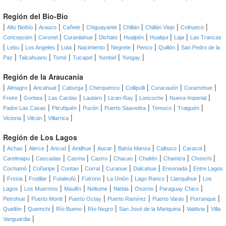
Región del Bio-Bio
|
|
|
|
|
|
|
|
Alto Biobío
Arauco
Cañete
Chiguayante
Chillán
Chillán Viejo
Coihueco
|
|
|
|
|
|
|
Concepción
Coronel
Curanilahue
Dichato
Hualpén
Hualqui
Laja
Las Trancas
|
|
|
|
|
|
|
|
Lebu
Los Angeles
Lota
Nacimiento
Negrete
Penco
Quillón
San Pedro de la
|
|
|
|
|
|
Paz
Talcahuano
Tomé
Tucapel
Yumbel
Yungay
Región de la Araucanía
|
|
|
|
|
|
|
|
Almagro
Ancahual
Caburga
Cherquenco
Collipulli
Curacautín
Curarrehue
|
|
|
|
|
|
|
Freire
Gorbea
Las Cardas
Lautaro
Lican-Ray
Loncoche
Nueva Imperial
|
|
|
|
|
|
Padre Las Casas
Pitrufquén
Pucón
Puerto Saavedra
Temuco
Traiguén
|
|
|
Victoria
Vilcún
Villarrica
Región de Los Lagos
|
|
|
|
|
|
|
|
|
Achao
Alerce
Ancud
Antilhue
Aucar
Bahía Mansa
Calbuco
Caracol
|
|
|
|
|
|
|
|
Carelmapu
Cascadas
Casma
Castro
Chacao
Chaitén
Chamiza
Chonchi
|
|
|
|
|
|
|
Cochamó
Coñaripe
Contao
Corral
Curanue
Dalcahue
Ensenada
Entre Lagos
|
|
|
|
|
|
|
|
Fresia
Frutillar
Futaleufú
Futrono
La Unión
Lago Ranco
Llanquihue
Los
|
|
|
|
|
|
|
Lagos
Los Muermos
Maullín
Neltume
Niebla
Osorno
Paraguay Chico
|
|
|
|
|
|
Petrohue
Puerto Montt
Puerto Octay
Puerto Ramírez
Puerto Varas
Purranque
|
|
|
|
|
|
Quellón
Quemchi
Río Bueno
Río Negro
San José de la Mariquina
Valdivia
Villa
|
Vanguardia