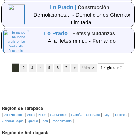
Lo Prado |
Construcción
Demoliciones... - Demoliciones Chemax
Limitada
Lo Prado |
Fletes y Mudanzas
Alla fletes mini... - Fernando
1
1 Paginas de 7
2
3
4
5
6
7
>
Ultimo >
Región de Tarapacá
|
|
|
|
|
|
|
|
|
Alto Hospicio
Arica
Belén
Camarones
Camiña
Colchane
Cuya
Dolores
|
|
|
|
General Lagos
Iquique
Pica
Pozo Almonte
Región de Antofagasta