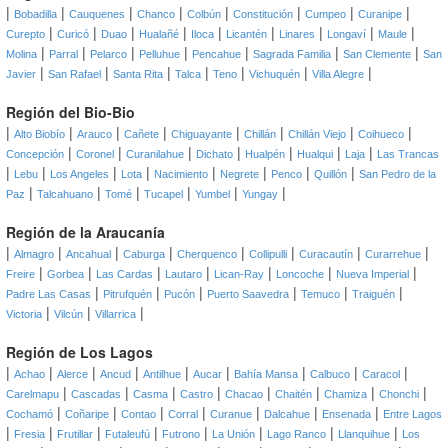
|
|
|
|
|
|
|
|
Bobadilla
Cauquenes
Chanco
Colbún
Constitución
Cumpeo
Curanipe
|
|
|
|
|
|
|
|
|
Curepto
Curicó
Duao
Hualañé
Iloca
Licantén
Linares
Longaví
Maule
|
|
|
|
|
|
|
Molina
Parral
Pelarco
Pelluhue
Pencahue
Sagrada Familia
San Clemente
San
|
|
|
|
|
|
|
Javier
San Rafael
Santa Rita
Talca
Teno
Vichuquén
Villa Alegre
Región del Bio-Bio
|
|
|
|
|
|
|
|
Alto Biobío
Arauco
Cañete
Chiguayante
Chillán
Chillán Viejo
Coihueco
|
|
|
|
|
|
|
Concepción
Coronel
Curanilahue
Dichato
Hualpén
Hualqui
Laja
Las Trancas
|
|
|
|
|
|
|
|
Lebu
Los Angeles
Lota
Nacimiento
Negrete
Penco
Quillón
San Pedro de la
|
|
|
|
|
|
Paz
Talcahuano
Tomé
Tucapel
Yumbel
Yungay
Región de la Araucanía
|
|
|
|
|
|
|
|
Almagro
Ancahual
Caburga
Cherquenco
Collipulli
Curacautín
Curarrehue
|
|
|
|
|
|
|
Freire
Gorbea
Las Cardas
Lautaro
Lican-Ray
Loncoche
Nueva Imperial
|
|
|
|
|
|
Padre Las Casas
Pitrufquén
Pucón
Puerto Saavedra
Temuco
Traiguén
|
|
|
Victoria
Vilcún
Villarrica
Región de Los Lagos
|
|
|
|
|
|
|
|
|
Achao
Alerce
Ancud
Antilhue
Aucar
Bahía Mansa
Calbuco
Caracol
|
|
|
|
|
|
|
|
Carelmapu
Cascadas
Casma
Castro
Chacao
Chaitén
Chamiza
Chonchi
|
|
|
|
|
|
|
Cochamó
Coñaripe
Contao
Corral
Curanue
Dalcahue
Ensenada
Entre Lagos
|
|
|
|
|
|
|
|
Fresia
Frutillar
Futaleufú
Futrono
La Unión
Lago Ranco
Llanquihue
Los