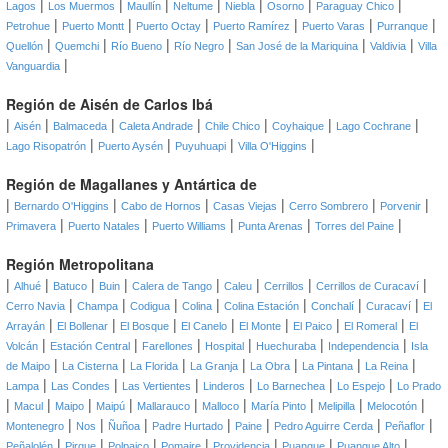
|
|
|
|
|
|
|
Lagos
Los Muermos
Maullín
Neltume
Niebla
Osorno
Paraguay Chico
|
|
|
|
|
|
Petrohue
Puerto Montt
Puerto Octay
Puerto Ramírez
Puerto Varas
Purranque
|
|
|
|
|
|
Quellón
Quemchi
Río Bueno
Río Negro
San José de la Mariquina
Valdivia
Villa
|
Vanguardia
Región de Aisén de Carlos Ibá
|
|
|
|
|
|
|
Aisén
Balmaceda
Caleta Andrade
Chile Chico
Coyhaique
Lago Cochrane
|
|
|
|
Lago Risopatrón
Puerto Aysén
Puyuhuapi
Villa O'Higgins
Región de Magallanes y Antártica de
|
|
|
|
|
|
Bernardo O'Higgins
Cabo de Hornos
Casas Viejas
Cerro Sombrero
Porvenir
|
|
|
|
|
Primavera
Puerto Natales
Puerto Williams
Punta Arenas
Torres del Paine
Región Metropolitana
|
|
|
|
|
|
|
|
Alhué
Batuco
Buin
Calera de Tango
Caleu
Cerrillos
Cerrillos de Curacaví
|
|
|
|
|
|
|
Cerro Navia
Champa
Codigua
Colina
Colina Estación
Conchalí
Curacaví
El
|
|
|
|
|
|
|
Arrayán
El Bollenar
El Bosque
El Canelo
El Monte
El Paico
El Romeral
El
|
|
|
|
|
|
Volcán
Estación Central
Farellones
Hospital
Huechuraba
Independencia
Isla
|
|
|
|
|
|
|
de Maipo
La Cisterna
La Florida
La Granja
La Obra
La Pintana
La Reina
|
|
|
|
|
|
Lampa
Las Condes
Las Vertientes
Linderos
Lo Barnechea
Lo Espejo
Lo Prado
|
|
|
|
|
|
|
|
|
Macul
Maipo
Maipú
Mallarauco
Malloco
María Pinto
Melipilla
Melocotón
|
|
|
|
|
|
|
Montenegro
Nos
Ñuñoa
Padre Hurtado
Paine
Pedro Aguirre Cerda
Peñaflor
|
|
|
|
|
|
|
Peñalolén
Pirque
Polpaico
Pomaire
Providencia
Puangue
Puangue Alto