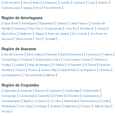
|
|
|
|
|
|
|
|
|
Alto Hospicio
Arica
Belén
Camarones
Camiña
Colchane
Cuya
Dolores
|
|
|
|
General Lagos
Iquique
Pica
Pozo Almonte
Región de Antofagasta
|
|
|
|
|
|
Agua Verde
Antofagasta
Baquedano
Calama
Caleta Paposo
Carolina de
|
|
|
|
|
|
|
Michilla
Caspana
Chiu-Chiu
Chuquicamata
Coya Sur
El Huáscar
Lasana
|
|
|
|
|
María Elena
Mejillones
Ollague
Pedro de Valdivia
Río Grande
San Pedro de
|
|
|
|
Atacama
Sierra Gorda
Toco
Tocopilla
Región de Atacama
|
|
|
|
|
|
|
Alto del Carmen
Bahía Inglesa
Barquito
Buena Esperanza
Cachiyuyo
Caldera
|
|
|
|
|
Carrizal Bajo
Chañaral
Chanchoquín Chico
Chanchoquín Grande
Chihuinto
|
|
|
|
|
|
Chollay
Copiapó
Diego de Almagro
El Salado
El Salvador
El Totoral
Estación
|
|
|
|
|
|
|
Nicolasa
Freirina
Huasco
Huasco Bajo
Imperial Bajo
La Angostura
La Arena
|
|
|
Las Marquesas
Tierra Amarilla
Vallenar
Región de Coquimbo
|
|
|
|
|
|
|
Algarrobito
Andacollo
Barraza
Caimanes
Canela Baja
Chañaral Alto
|
|
|
|
|
|
Chungungo
Combarbalá
Coquimbo
El Molle
El Romero
Guanaqueros
|
|
|
|
|
|
|
Huentelauquén
Illapel
La Serena
Los Vilos
Maitencillo
Nueva Aurora
Ovalle
|
|
|
|
|
|
|
Pichidangui
Pisco Elqui
Punitaqui
Quilimarí
Salamanca
Tongoy
Valle de Elqui
|
Vicuña