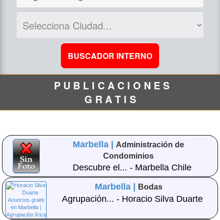
P U B L I C A C I O N E S
G R A T I S
Marbella |
Administración de
Condominios
Descubre el... - Marbella Chile
Marbella |
Bodas
Agrupación... - Horacio Silva Duarte