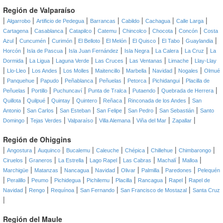
Región de Valparaíso
|
|
|
|
|
|
|
Algarrobo
Artificio de Pedegua
Barrancas
Cabildo
Cachagua
Calle Larga
|
|
|
|
|
|
|
Cartagena
Casablanca
Catapilco
Catemu
Chincolco
Chocota
Concón
Costa
|
|
|
|
|
|
|
|
Azul
Cuncumén
Curimón
El Belloto
El Melón
El Quisco
El Tabo
Guaylandia
|
|
|
|
|
|
Horcón
Isla de Pascua
Isla Juan Fernández
Isla Negra
La Calera
La Cruz
La
|
|
|
|
|
|
Dormida
La Ligua
Laguna Verde
Las Cruces
Las Ventanas
Limache
Llay-Llay
|
|
|
|
|
|
|
|
Llo-Lleo
Los Andes
Los Molles
Maitencillo
Marbella
Navidad
Nogales
Olmué
|
|
|
|
|
|
|
Panquehue
Papudo
Peñablanca
Peñuelas
Petorca
Pichidangui
Placilla de
|
|
|
|
|
|
Peñuelas
Portillo
Puchuncaví
Punta de Tralca
Putaendo
Quebrada de Herrera
|
|
|
|
|
|
Quillota
Quilpué
Quintay
Quintero
Reñaca
Rinconada de los Andes
San
|
|
|
|
|
|
Antonio
San Carlos
San Esteban
San Felipe
San Pedro
San Sebastián
Santo
|
|
|
|
|
|
Domingo
Tejas Verdes
Valparaíso
Villa Alemana
Viña del Mar
Zapallar
Región de Ohiggins
|
|
|
|
|
|
|
|
Angostura
Auquinco
Bucalemu
Caleuche
Chépica
Chillehue
Chimbarongo
|
|
|
|
|
|
|
Ciruelos
Graneros
La Estrella
Lago Rapel
Las Cabras
Machalí
Malloa
|
|
|
|
|
|
|
Marchigüe
Matanzas
Nancagua
Navidad
Olivar
Palmilla
Paredones
Pelequén
|
|
|
|
|
|
|
|
Peralillo
Peumo
Pichidegua
Pichilemu
Placilla
Rancagua
Rapel
Rapel de
|
|
|
|
|
Navidad
Rengo
Requínoa
San Fernando
San Francisco de Mostazal
Santa Cruz
|
Región del Maule