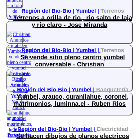
Región del Bio-Bio |
Yumbel |
Terrenos
Terrenos a orilla de rio , rio salto de laja
y rio claro - Jose Miranda
Región del Bio-Bio |
Yumbel |
Terrenos
Se vende sitio pleno centro yumbel
conversable - Christian
Región del Bio-Bio |
Yumbel |
Banquetería
Yumbel, arauco, curanilahue, coronel,
matrimonios, luminna.cl - Ruben Rios
Región del Bio-Bio |
Yumbel |
Electricidad
Se hacen dibujos de planos electricos