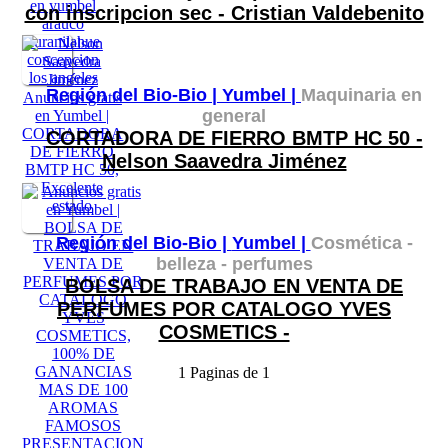
con inscripcion sec - Cristian Valdebenito
Región del Bio-Bio |
Yumbel |
Maquinaria en
general
CORTADORA DE FIERRO BMTP HC 50 -
Nelson Saavedra Jiménez
Región del Bio-Bio |
Yumbel |
Cosmética -
belleza - perfumes
BOLSA DE TRABAJO EN VENTA DE
PERFUMES POR CATALOGO YVES
COSMETICS -
1 Paginas de 1