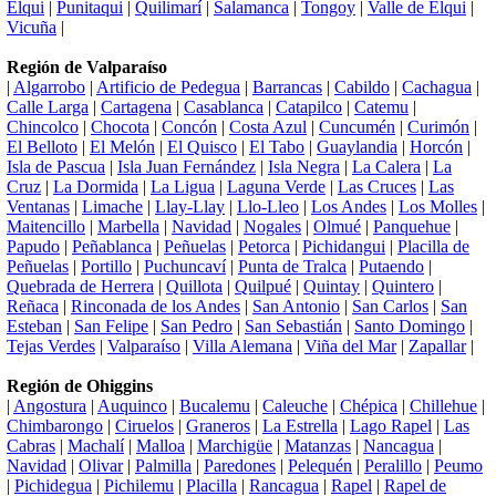
Elqui
|
Punitaqui
|
Quilimarí
|
Salamanca
|
Tongoy
|
Valle de Elqui
|
Vicuña
|
Región de Valparaíso
|
Algarrobo
|
Artificio de Pedegua
|
Barrancas
|
Cabildo
|
Cachagua
|
Calle Larga
|
Cartagena
|
Casablanca
|
Catapilco
|
Catemu
|
Chincolco
|
Chocota
|
Concón
|
Costa Azul
|
Cuncumén
|
Curimón
|
El Belloto
|
El Melón
|
El Quisco
|
El Tabo
|
Guaylandia
|
Horcón
|
Isla de Pascua
|
Isla Juan Fernández
|
Isla Negra
|
La Calera
|
La
Cruz
|
La Dormida
|
La Ligua
|
Laguna Verde
|
Las Cruces
|
Las
Ventanas
|
Limache
|
Llay-Llay
|
Llo-Lleo
|
Los Andes
|
Los Molles
|
Maitencillo
|
Marbella
|
Navidad
|
Nogales
|
Olmué
|
Panquehue
|
Papudo
|
Peñablanca
|
Peñuelas
|
Petorca
|
Pichidangui
|
Placilla de
Peñuelas
|
Portillo
|
Puchuncaví
|
Punta de Tralca
|
Putaendo
|
Quebrada de Herrera
|
Quillota
|
Quilpué
|
Quintay
|
Quintero
|
Reñaca
|
Rinconada de los Andes
|
San Antonio
|
San Carlos
|
San
Esteban
|
San Felipe
|
San Pedro
|
San Sebastián
|
Santo Domingo
|
Tejas Verdes
|
Valparaíso
|
Villa Alemana
|
Viña del Mar
|
Zapallar
|
Región de Ohiggins
|
Angostura
|
Auquinco
|
Bucalemu
|
Caleuche
|
Chépica
|
Chillehue
|
Chimbarongo
|
Ciruelos
|
Graneros
|
La Estrella
|
Lago Rapel
|
Las
Cabras
|
Machalí
|
Malloa
|
Marchigüe
|
Matanzas
|
Nancagua
|
Navidad
|
Olivar
|
Palmilla
|
Paredones
|
Pelequén
|
Peralillo
|
Peumo
|
Pichidegua
|
Pichilemu
|
Placilla
|
Rancagua
|
Rapel
|
Rapel de