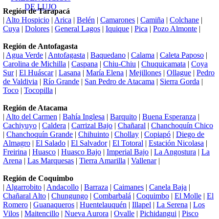
Región de Tarapacá
|
Alto Hospicio
|
Arica
|
Belén
|
Camarones
|
Camiña
|
Colchane
|
Cuya
|
Dolores
|
General Lagos
|
Iquique
|
Pica
|
Pozo Almonte
|
Región de Antofagasta
|
Agua Verde
|
Antofagasta
|
Baquedano
|
Calama
|
Caleta Paposo
|
Carolina de Michilla
|
Caspana
|
Chiu-Chiu
|
Chuquicamata
|
Coya
Sur
|
El Huáscar
|
Lasana
|
María Elena
|
Mejillones
|
Ollague
|
Pedro
de Valdivia
|
Río Grande
|
San Pedro de Atacama
|
Sierra Gorda
|
Toco
|
Tocopilla
|
Región de Atacama
|
Alto del Carmen
|
Bahía Inglesa
|
Barquito
|
Buena Esperanza
|
Cachiyuyo
|
Caldera
|
Carrizal Bajo
|
Chañaral
|
Chanchoquín Chico
|
Chanchoquín Grande
|
Chihuinto
|
Chollay
|
Copiapó
|
Diego de
Almagro
|
El Salado
|
El Salvador
|
El Totoral
|
Estación Nicolasa
|
Freirina
|
Huasco
|
Huasco Bajo
|
Imperial Bajo
|
La Angostura
|
La
Arena
|
Las Marquesas
|
Tierra Amarilla
|
Vallenar
|
Región de Coquimbo
|
Algarrobito
|
Andacollo
|
Barraza
|
Caimanes
|
Canela Baja
|
Chañaral Alto
|
Chungungo
|
Combarbalá
|
Coquimbo
|
El Molle
|
El
Romero
|
Guanaqueros
|
Huentelauquén
|
Illapel
|
La Serena
|
Los
Vilos
|
Maitencillo
|
Nueva Aurora
|
Ovalle
|
Pichidangui
|
Pisco