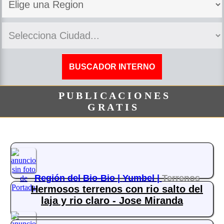
P U B L I C A C I O N E S
G R A T I S
Región del Bio-Bio |
Yumbel |
Terrenos
Hermosos terrenos con rio salto del
laja y rio claro - Jose Miranda