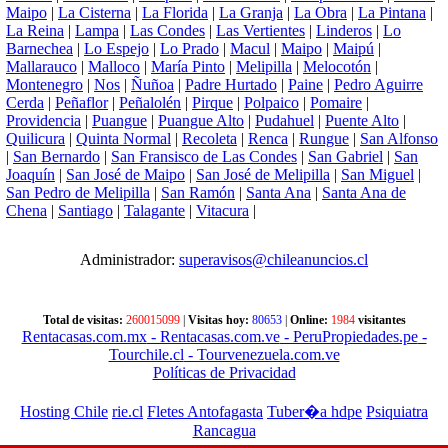
Maipo
|
La Cisterna
|
La Florida
|
La Granja
|
La Obra
|
La Pintana
|
La Reina
|
Lampa
|
Las Condes
|
Las Vertientes
|
Linderos
|
Lo
Barnechea
|
Lo Espejo
|
Lo Prado
|
Macul
|
Maipo
|
Maipú
|
Mallarauco
|
Malloco
|
María Pinto
|
Melipilla
|
Melocotón
|
Montenegro
|
Nos
|
Ñuñoa
|
Padre Hurtado
|
Paine
|
Pedro Aguirre
Cerda
|
Peñaflor
|
Peñalolén
|
Pirque
|
Polpaico
|
Pomaire
|
Providencia
|
Puangue
|
Puangue Alto
|
Pudahuel
|
Puente Alto
|
Quilicura
|
Quinta Normal
|
Recoleta
|
Renca
|
Rungue
|
San Alfonso
|
San Bernardo
|
San Fransisco de Las Condes
|
San Gabriel
|
San
Joaquín
|
San José de Maipo
|
San José de Melipilla
|
San Miguel
|
San Pedro de Melipilla
|
San Ramón
|
Santa Ana
|
Santa Ana de
Chena
|
Santiago
|
Talagante
|
Vitacura
|
Administrador:
superavisos@chileanuncios.cl
Total de visitas:
260015099
|
Visitas hoy:
80653
|
Online:
1984
visitantes
Rentacasas.com.mx
- Rentacasas.com.ve
- PeruPropiedades.pe
-
Tourchile.cl
- Tourvenezuela.com.ve
Políticas de Privacidad
Hosting Chile
rie.cl
Fletes Antofagasta
Tuber�a hdpe
Psiquiatra
Rancagua