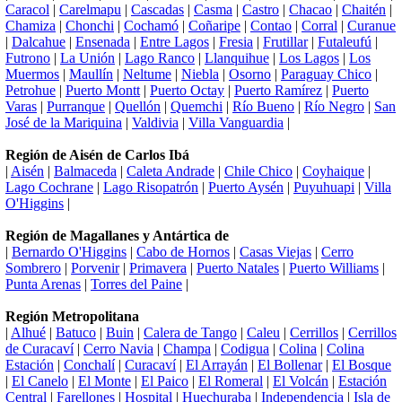
Caracol
|
Carelmapu
|
Cascadas
|
Casma
|
Castro
|
Chacao
|
Chaitén
|
Chamiza
|
Chonchi
|
Cochamó
|
Coñaripe
|
Contao
|
Corral
|
Curanue
|
Dalcahue
|
Ensenada
|
Entre Lagos
|
Fresia
|
Frutillar
|
Futaleufú
|
Futrono
|
La Unión
|
Lago Ranco
|
Llanquihue
|
Los Lagos
|
Los
Muermos
|
Maullín
|
Neltume
|
Niebla
|
Osorno
|
Paraguay Chico
|
Petrohue
|
Puerto Montt
|
Puerto Octay
|
Puerto Ramírez
|
Puerto
Varas
|
Purranque
|
Quellón
|
Quemchi
|
Río Bueno
|
Río Negro
|
San
José de la Mariquina
|
Valdivia
|
Villa Vanguardia
|
Región de Aisén de Carlos Ibá
|
Aisén
|
Balmaceda
|
Caleta Andrade
|
Chile Chico
|
Coyhaique
|
Lago Cochrane
|
Lago Risopatrón
|
Puerto Aysén
|
Puyuhuapi
|
Villa
O'Higgins
|
Región de Magallanes y Antártica de
|
Bernardo O'Higgins
|
Cabo de Hornos
|
Casas Viejas
|
Cerro
Sombrero
|
Porvenir
|
Primavera
|
Puerto Natales
|
Puerto Williams
|
Punta Arenas
|
Torres del Paine
|
Región Metropolitana
|
Alhué
|
Batuco
|
Buin
|
Calera de Tango
|
Caleu
|
Cerrillos
|
Cerrillos
de Curacaví
|
Cerro Navia
|
Champa
|
Codigua
|
Colina
|
Colina
Estación
|
Conchalí
|
Curacaví
|
El Arrayán
|
El Bollenar
|
El Bosque
|
El Canelo
|
El Monte
|
El Paico
|
El Romeral
|
El Volcán
|
Estación
Central
|
Farellones
|
Hospital
|
Huechuraba
|
Independencia
|
Isla de