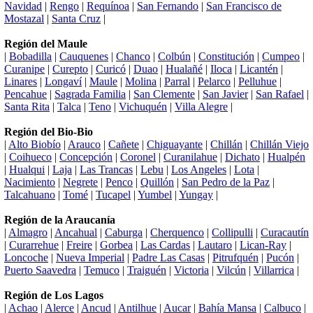
Navidad
|
Rengo
|
Requínoa
|
San Fernando
|
San Francisco de
Mostazal
|
Santa Cruz
|
Región del Maule
|
Bobadilla
|
Cauquenes
|
Chanco
|
Colbún
|
Constitución
|
Cumpeo
|
Curanipe
|
Curepto
|
Curicó
|
Duao
|
Hualañé
|
Iloca
|
Licantén
|
Linares
|
Longaví
|
Maule
|
Molina
|
Parral
|
Pelarco
|
Pelluhue
|
Pencahue
|
Sagrada Familia
|
San Clemente
|
San Javier
|
San Rafael
|
Santa Rita
|
Talca
|
Teno
|
Vichuquén
|
Villa Alegre
|
Región del Bio-Bio
|
Alto Biobío
|
Arauco
|
Cañete
|
Chiguayante
|
Chillán
|
Chillán Viejo
|
Coihueco
|
Concepción
|
Coronel
|
Curanilahue
|
Dichato
|
Hualpén
|
Hualqui
|
Laja
|
Las Trancas
|
Lebu
|
Los Angeles
|
Lota
|
Nacimiento
|
Negrete
|
Penco
|
Quillón
|
San Pedro de la Paz
|
Talcahuano
|
Tomé
|
Tucapel
|
Yumbel
|
Yungay
|
Región de la Araucanía
|
Almagro
|
Ancahual
|
Caburga
|
Cherquenco
|
Collipulli
|
Curacautín
|
Curarrehue
|
Freire
|
Gorbea
|
Las Cardas
|
Lautaro
|
Lican-Ray
|
Loncoche
|
Nueva Imperial
|
Padre Las Casas
|
Pitrufquén
|
Pucón
|
Puerto Saavedra
|
Temuco
|
Traiguén
|
Victoria
|
Vilcún
|
Villarrica
|
Región de Los Lagos
|
Achao
|
Alerce
|
Ancud
|
Antilhue
|
Aucar
|
Bahía Mansa
|
Calbuco
|