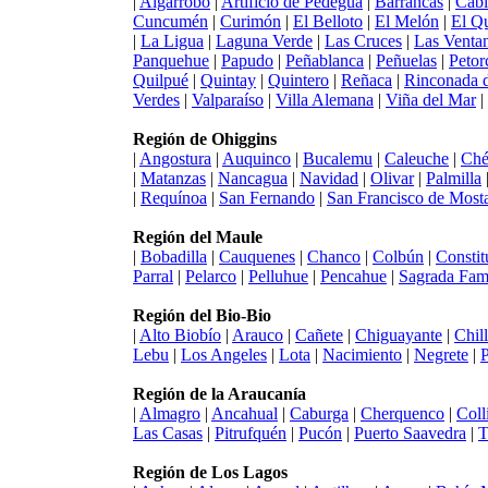
|
Algarrobo
|
Artificio de Pedegua
|
Barrancas
|
Cabi
Cuncumén
|
Curimón
|
El Belloto
|
El Melón
|
El Q
|
La Ligua
|
Laguna Verde
|
Las Cruces
|
Las Venta
Panquehue
|
Papudo
|
Peñablanca
|
Peñuelas
|
Petor
Quilpué
|
Quintay
|
Quintero
|
Reñaca
|
Rinconada d
Verdes
|
Valparaíso
|
Villa Alemana
|
Viña del Mar
|
Región de Ohiggins
|
Angostura
|
Auquinco
|
Bucalemu
|
Caleuche
|
Ché
|
Matanzas
|
Nancagua
|
Navidad
|
Olivar
|
Palmilla
|
Requínoa
|
San Fernando
|
San Francisco de Most
Región del Maule
|
Bobadilla
|
Cauquenes
|
Chanco
|
Colbún
|
Constit
Parral
|
Pelarco
|
Pelluhue
|
Pencahue
|
Sagrada Fami
Región del Bio-Bio
|
Alto Biobío
|
Arauco
|
Cañete
|
Chiguayante
|
Chil
Lebu
|
Los Angeles
|
Lota
|
Nacimiento
|
Negrete
|
Región de la Araucanía
|
Almagro
|
Ancahual
|
Caburga
|
Cherquenco
|
Coll
Las Casas
|
Pitrufquén
|
Pucón
|
Puerto Saavedra
|
T
Región de Los Lagos