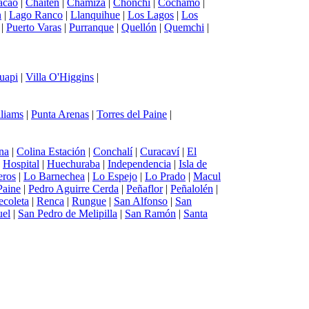
acao
|
Chaitén
|
Chamiza
|
Chonchi
|
Cochamó
|
n
|
Lago Ranco
|
Llanquihue
|
Los Lagos
|
Los
|
Puerto Varas
|
Purranque
|
Quellón
|
Quemchi
|
uapi
|
Villa O'Higgins
|
lliams
|
Punta Arenas
|
Torres del Paine
|
na
|
Colina Estación
|
Conchalí
|
Curacaví
|
El
|
Hospital
|
Huechuraba
|
Independencia
|
Isla de
eros
|
Lo Barnechea
|
Lo Espejo
|
Lo Prado
|
Macul
Paine
|
Pedro Aguirre Cerda
|
Peñaflor
|
Peñalolén
|
ecoleta
|
Renca
|
Rungue
|
San Alfonso
|
San
uel
|
San Pedro de Melipilla
|
San Ramón
|
Santa