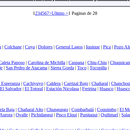
1
2
3
4
5
6
7
>
Ultimo >
1 Paginas de 28
a
|
Colchane
|
Cuya
|
Dolores
|
General Lagos
|
Iquique
|
Pica
|
Pozo Al
Caleta Paposo
|
Carolina de Michilla
|
Caspana
|
Chiu-Chiu
|
Chuquicam
de
|
San Pedro de Atacama
|
Sierra Gorda
|
Toco
|
Tocopilla
|
 Esperanza
|
Cachiyuyo
|
Caldera
|
Carrizal Bajo
|
Chañaral
|
Chanchoq
El Salvador
|
El Totoral
|
Estación Nicolasa
|
Freirina
|
Huasco
|
Huasco
ela Baja
|
Chañaral Alto
|
Chungungo
|
Combarbalá
|
Coquimbo
|
El Mo
Aurora
|
Ovalle
|
Pichidangui
|
Pisco Elqui
|
Punitaqui
|
Quilimarí
|
Sal