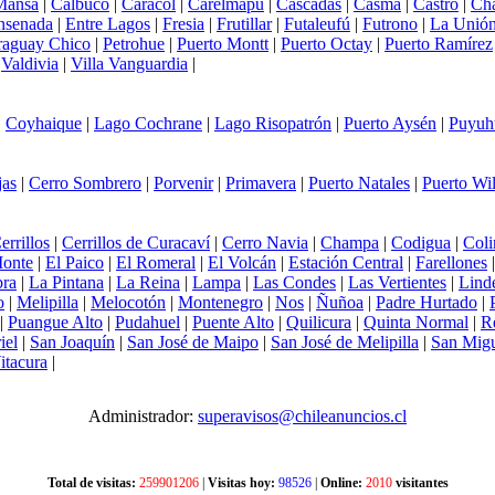
Mansa
|
Calbuco
|
Caracol
|
Carelmapu
|
Cascadas
|
Casma
|
Castro
|
Ch
nsenada
|
Entre Lagos
|
Fresia
|
Frutillar
|
Futaleufú
|
Futrono
|
La Unió
raguay Chico
|
Petrohue
|
Puerto Montt
|
Puerto Octay
|
Puerto Ramírez
|
Valdivia
|
Villa Vanguardia
|
|
Coyhaique
|
Lago Cochrane
|
Lago Risopatrón
|
Puerto Aysén
|
Puyuh
jas
|
Cerro Sombrero
|
Porvenir
|
Primavera
|
Puerto Natales
|
Puerto Wi
errillos
|
Cerrillos de Curacaví
|
Cerro Navia
|
Champa
|
Codigua
|
Coli
Monte
|
El Paico
|
El Romeral
|
El Volcán
|
Estación Central
|
Farellones
ra
|
La Pintana
|
La Reina
|
Lampa
|
Las Condes
|
Las Vertientes
|
Lind
o
|
Melipilla
|
Melocotón
|
Montenegro
|
Nos
|
Ñuñoa
|
Padre Hurtado
|
|
Puangue Alto
|
Pudahuel
|
Puente Alto
|
Quilicura
|
Quinta Normal
|
R
iel
|
San Joaquín
|
San José de Maipo
|
San José de Melipilla
|
San Mig
itacura
|
Administrador:
superavisos@chileanuncios.cl
Total de visitas:
259901206
|
Visitas hoy:
98526
|
Online:
2010
visitantes