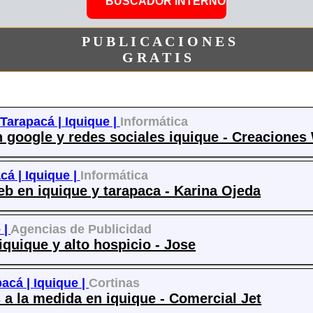
P U B L I C A C I O N E S
G R A T I S
 Tarapacá |
Iquique |
Informática
 google y redes sociales iquique - Creaciones
cá |
Iquique |
Informática
eb en iquique y tarapaca - Karina Ojeda
 |
Agencias de Publicidad
iquique y alto hospicio - Jose
pacá |
Iquique |
Cortinas
s a la medida en iquique - Comercial Jet