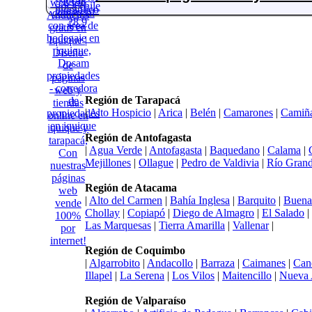
Región de Tarapacá
|
Alto Hospicio
|
Arica
|
Belén
|
Camarones
|
Camiñ
Región de Antofagasta
|
Agua Verde
|
Antofagasta
|
Baquedano
|
Calama
|
Mejillones
|
Ollague
|
Pedro de Valdivia
|
Río Gran
Región de Atacama
|
Alto del Carmen
|
Bahía Inglesa
|
Barquito
|
Buena
Chollay
|
Copiapó
|
Diego de Almagro
|
El Salado
|
Las Marquesas
|
Tierra Amarilla
|
Vallenar
|
Región de Coquimbo
|
Algarrobito
|
Andacollo
|
Barraza
|
Caimanes
|
Can
Illapel
|
La Serena
|
Los Vilos
|
Maitencillo
|
Nueva 
Región de Valparaíso