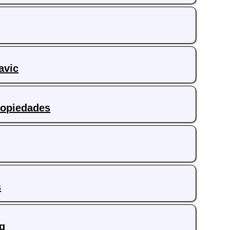
avic
ropiedades
s
qq