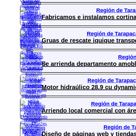
Región de Tara
Fabricamos e instalamos cortina
Región de Tarapac
Gruas de rescate iquique trans
Región
Se arrienda departamento amobl
Región de Tarapac
Motor hidraúlico 28.9 cu dynami
Región de Tarapa
Arriendo local comercial con ár
Región de T
Diseño de páginas web y tiendas