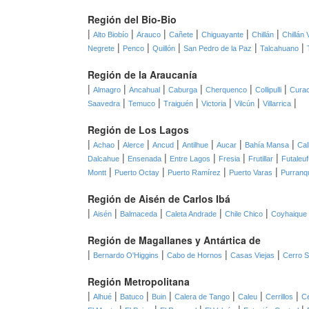
Región del Bio-Bio
|
|
|
|
|
|
Alto Biobío
Arauco
Cañete
Chiguayante
Chillán
Chillán 
|
|
|
|
|
Negrete
Penco
Quillón
San Pedro de la Paz
Talcahuano
Región de la Araucanía
|
|
|
|
|
|
Almagro
Ancahual
Caburga
Cherquenco
Collipulli
Curac
|
|
|
|
|
|
Saavedra
Temuco
Traiguén
Victoria
Vilcún
Villarrica
Región de Los Lagos
|
|
|
|
|
|
|
Achao
Alerce
Ancud
Antilhue
Aucar
Bahía Mansa
Ca
|
|
|
|
|
Dalcahue
Ensenada
Entre Lagos
Fresia
Frutillar
Futaleuf
|
|
|
|
Montt
Puerto Octay
Puerto Ramírez
Puerto Varas
Purranq
Región de Aisén de Carlos Ibá
|
|
|
|
|
Aisén
Balmaceda
Caleta Andrade
Chile Chico
Coyhaique
Región de Magallanes y Antártica de
|
|
|
|
Bernardo O'Higgins
Cabo de Hornos
Casas Viejas
Cerro 
Región Metropolitana
|
|
|
|
|
|
|
Alhué
Batuco
Buin
Calera de Tango
Caleu
Cerrillos
Ce