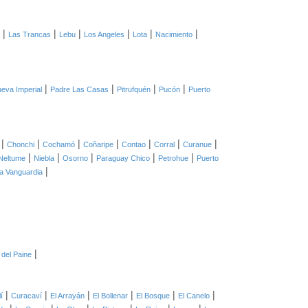
|
|
|
|
|
|
Las Trancas
Lebu
Los Angeles
Lota
Nacimiento
|
|
|
|
eva Imperial
Padre Las Casas
Pitrufquén
Pucón
Puerto
|
|
|
|
|
|
|
Chonchi
Cochamó
Coñaripe
Contao
Corral
Curanue
|
|
|
|
|
Neltume
Niebla
Osorno
Paraguay Chico
Petrohue
Puerto
|
lla Vanguardia
|
 del Paine
|
|
|
|
|
|
í
Curacaví
El Arrayán
El Bollenar
El Bosque
El Canelo