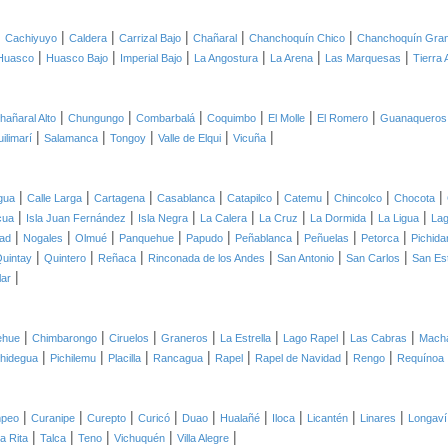
|
|
|
|
|
|
Cachiyuyo
Caldera
Carrizal Bajo
Chañaral
Chanchoquín Chico
Chanchoquín Gra
|
|
|
|
|
|
Huasco
Huasco Bajo
Imperial Bajo
La Angostura
La Arena
Las Marquesas
Tierra 
|
|
|
|
|
|
hañaral Alto
Chungungo
Combarbalá
Coquimbo
El Molle
El Romero
Guanaqueros
|
|
|
|
|
ilimarí
Salamanca
Tongoy
Valle de Elqui
Vicuña
|
|
|
|
|
|
|
|
gua
Calle Larga
Cartagena
Casablanca
Catapilco
Catemu
Chincolco
Chocota
|
|
|
|
|
|
|
cua
Isla Juan Fernández
Isla Negra
La Calera
La Cruz
La Dormida
La Ligua
Lag
|
|
|
|
|
|
|
|
ad
Nogales
Olmué
Panquehue
Papudo
Peñablanca
Peñuelas
Petorca
Pichida
|
|
|
|
|
|
uintay
Quintero
Reñaca
Rinconada de los Andes
San Antonio
San Carlos
San Es
|
lar
|
|
|
|
|
|
|
lehue
Chimbarongo
Ciruelos
Graneros
La Estrella
Lago Rapel
Las Cabras
Macha
|
|
|
|
|
|
|
chidegua
Pichilemu
Placilla
Rancagua
Rapel
Rapel de Navidad
Rengo
Requínoa
|
|
|
|
|
|
|
|
|
peo
Curanipe
Curepto
Curicó
Duao
Hualañé
Iloca
Licantén
Linares
Longaví
|
|
|
|
|
a Rita
Talca
Teno
Vichuquén
Villa Alegre