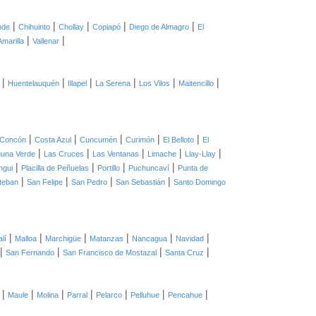
|
|
|
|
|
nde
Chihuinto
Chollay
Copiapó
Diego de Almagro
El
|
|
Amarilla
Vallenar
|
|
|
|
|
|
Huentelauquén
Illapel
La Serena
Los Vilos
Maitencillo
|
|
|
|
|
Concón
Costa Azul
Cuncumén
Curimón
El Belloto
El
|
|
|
|
|
una Verde
Las Cruces
Las Ventanas
Limache
Llay-Llay
|
|
|
|
ngui
Placilla de Peñuelas
Portillo
Puchuncaví
Punta de
|
|
|
|
teban
San Felipe
San Pedro
San Sebastián
Santo Domingo
|
|
|
|
|
|
lí
Malloa
Marchigüe
Matanzas
Nancagua
Navidad
|
|
|
|
San Fernando
San Francisco de Mostazal
Santa Cruz
|
|
|
|
|
|
|
Maule
Molina
Parral
Pelarco
Pelluhue
Pencahue