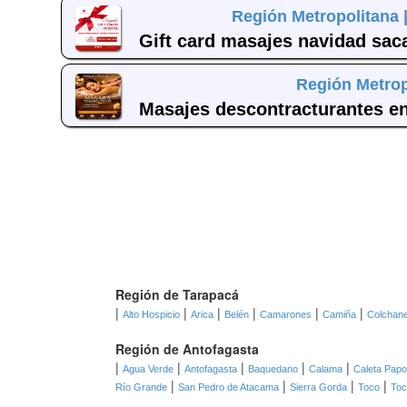
Región Metropolitana 
Gift card masajes navidad sac
Región Metrop
Masajes descontracturantes e
Región de Tarapacá
|
|
|
|
|
|
Alto Hospicio
Arica
Belén
Camarones
Camiña
Colchan
Región de Antofagasta
|
|
|
|
|
Agua Verde
Antofagasta
Baquedano
Calama
Caleta Pap
|
|
|
|
Río Grande
San Pedro de Atacama
Sierra Gorda
Toco
Toc