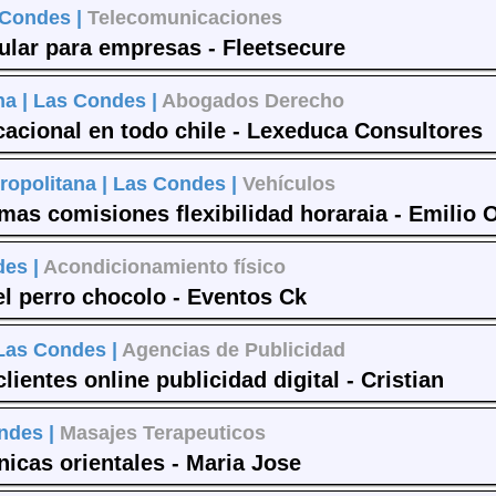
 Condes |
Telecomunicaciones
ular para empresas - Fleetsecure
na |
Las Condes |
Abogados Derecho
cacional en todo chile - Lexeduca Consultores
ropolitana |
Las Condes |
Vehículos
mas comisiones flexibilidad horaraia - Emilio 
des |
Acondicionamiento físico
el perro chocolo - Eventos Ck
Las Condes |
Agencias de Publicidad
lientes online publicidad digital - Cristian
ndes |
Masajes Terapeuticos
icas orientales - Maria Jose