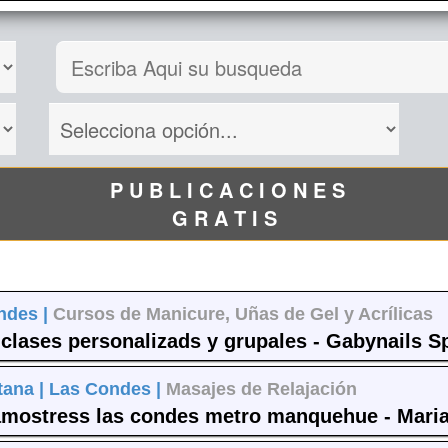
P U B L I C A C I O N E S
G R A T I S
ndes |
Cursos de Manicure, Uñas de Gel y Acrílicas
clases personalizads y grupales - Gabynails S
tana |
Las Condes |
Masajes de Relajación
amostress las condes metro manquehue - Mari