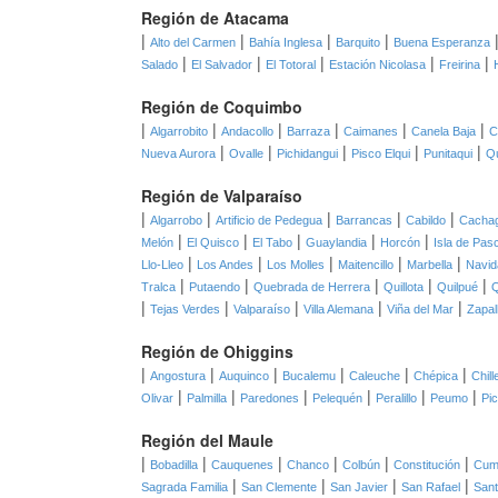
Región de Atacama
|
|
|
|
Alto del Carmen
Bahía Inglesa
Barquito
Buena Esperanza
|
|
|
|
|
Salado
El Salvador
El Totoral
Estación Nicolasa
Freirina
Región de Coquimbo
|
|
|
|
|
|
Algarrobito
Andacollo
Barraza
Caimanes
Canela Baja
C
|
|
|
|
|
Nueva Aurora
Ovalle
Pichidangui
Pisco Elqui
Punitaqui
Qu
Región de Valparaíso
|
|
|
|
|
Algarrobo
Artificio de Pedegua
Barrancas
Cabildo
Cacha
|
|
|
|
|
Melón
El Quisco
El Tabo
Guaylandia
Horcón
Isla de Pas
|
|
|
|
|
Llo-Lleo
Los Andes
Los Molles
Maitencillo
Marbella
Navid
|
|
|
|
|
Tralca
Putaendo
Quebrada de Herrera
Quillota
Quilpué
Q
|
|
|
|
|
Tejas Verdes
Valparaíso
Villa Alemana
Viña del Mar
Zapal
Región de Ohiggins
|
|
|
|
|
|
Angostura
Auquinco
Bucalemu
Caleuche
Chépica
Chil
|
|
|
|
|
|
Olivar
Palmilla
Paredones
Pelequén
Peralillo
Peumo
Pi
Región del Maule
|
|
|
|
|
|
Bobadilla
Cauquenes
Chanco
Colbún
Constitución
Cum
|
|
|
|
Sagrada Familia
San Clemente
San Javier
San Rafael
Sant