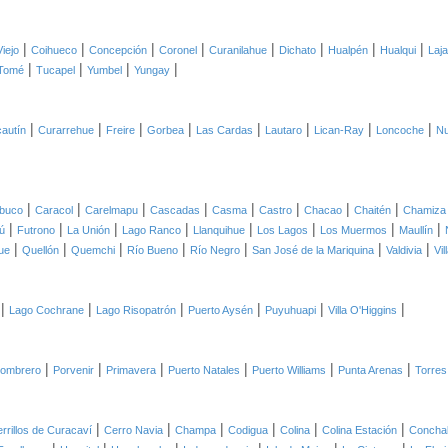
|
|
|
|
|
|
|
|
Viejo
Coihueco
Concepción
Coronel
Curanilahue
Dichato
Hualpén
Hualqui
Laja
|
|
|
|
Tomé
Tucapel
Yumbel
Yungay
|
|
|
|
|
|
|
|
autín
Curarrehue
Freire
Gorbea
Las Cardas
Lautaro
Lican-Ray
Loncoche
Nu
|
|
|
|
|
|
|
|
lbuco
Caracol
Carelmapu
Cascadas
Casma
Castro
Chacao
Chaitén
Chamiza
|
|
|
|
|
|
|
|
ú
Futrono
La Unión
Lago Ranco
Llanquihue
Los Lagos
Los Muermos
Maullín
|
|
|
|
|
|
|
ue
Quellón
Quemchi
Río Bueno
Río Negro
San José de la Mariquina
Valdivia
Vi
|
|
|
|
|
|
Lago Cochrane
Lago Risopatrón
Puerto Aysén
Puyuhuapi
Villa O'Higgins
|
|
|
|
|
|
Sombrero
Porvenir
Primavera
Puerto Natales
Puerto Williams
Punta Arenas
Torres
|
|
|
|
|
|
rrillos de Curacaví
Cerro Navia
Champa
Codigua
Colina
Colina Estación
Conchal