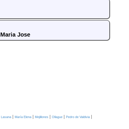
 Maria Jose
|
|
|
|
|
|
Lasana
María Elena
Mejillones
Ollague
Pedro de Valdivia