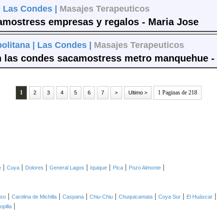
|
Las Condes |
Masajes Terapeuticos
amostress empresas y regalos - Maria Jose
olitana |
Las Condes |
Masajes Terapeuticos
n las condes sacamostress metro manquehue -
1
1 Paginas de 218
2
3
4
5
6
7
>
Ultimo >
|
|
|
|
|
|
|
e
Cuya
Dolores
General Lagos
Iquique
Pica
Pozo Almonte
|
|
|
|
|
|
oso
Carolina de Michilla
Caspana
Chiu-Chiu
Chuquicamata
Coya Sur
El Huáscar
|
opilla