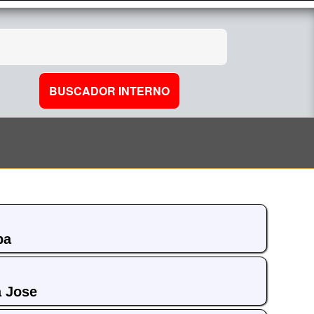
pa
a Jose