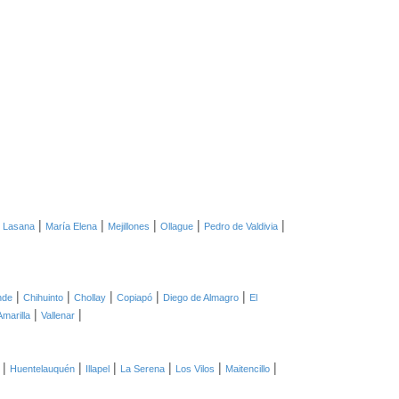
|
|
|
|
|
|
Lasana
María Elena
Mejillones
Ollague
Pedro de Valdivia
|
|
|
|
|
nde
Chihuinto
Chollay
Copiapó
Diego de Almagro
El
|
|
Amarilla
Vallenar
|
|
|
|
|
|
Huentelauquén
Illapel
La Serena
Los Vilos
Maitencillo