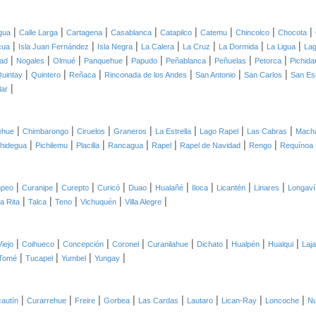
|
|
|
|
|
|
|
|
gua
Calle Larga
Cartagena
Casablanca
Catapilco
Catemu
Chincolco
Chocota
|
|
|
|
|
|
|
cua
Isla Juan Fernández
Isla Negra
La Calera
La Cruz
La Dormida
La Ligua
Lag
|
|
|
|
|
|
|
|
ad
Nogales
Olmué
Panquehue
Papudo
Peñablanca
Peñuelas
Petorca
Pichida
|
|
|
|
|
|
uintay
Quintero
Reñaca
Rinconada de los Andes
San Antonio
San Carlos
San Es
|
lar
|
|
|
|
|
|
|
lehue
Chimbarongo
Ciruelos
Graneros
La Estrella
Lago Rapel
Las Cabras
Macha
|
|
|
|
|
|
|
chidegua
Pichilemu
Placilla
Rancagua
Rapel
Rapel de Navidad
Rengo
Requínoa
|
|
|
|
|
|
|
|
|
peo
Curanipe
Curepto
Curicó
Duao
Hualañé
Iloca
Licantén
Linares
Longaví
|
|
|
|
|
a Rita
Talca
Teno
Vichuquén
Villa Alegre
|
|
|
|
|
|
|
|
Viejo
Coihueco
Concepción
Coronel
Curanilahue
Dichato
Hualpén
Hualqui
Laja
|
|
|
|
Tomé
Tucapel
Yumbel
Yungay
|
|
|
|
|
|
|
|
autín
Curarrehue
Freire
Gorbea
Las Cardas
Lautaro
Lican-Ray
Loncoche
Nu