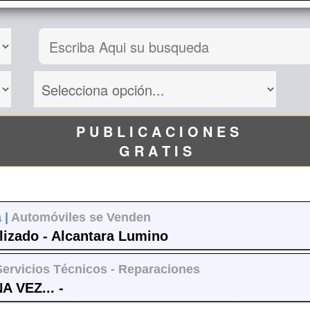
P U B L I C A C I O N E S
G R A T I S
 |
Automóviles se Venden
ilizado - Alcantara Lumino
Servicios Técnicos - Reparaciones
 VEZ... -