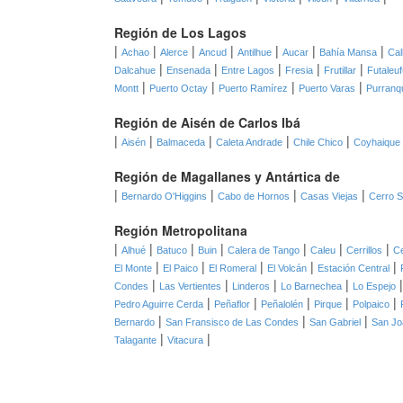
Región de Los Lagos
|
|
|
|
|
|
|
Achao
Alerce
Ancud
Antilhue
Aucar
Bahía Mansa
Ca
|
|
|
|
|
Dalcahue
Ensenada
Entre Lagos
Fresia
Frutillar
Futaleuf
|
|
|
|
Montt
Puerto Octay
Puerto Ramírez
Puerto Varas
Purranq
Región de Aisén de Carlos Ibá
|
|
|
|
|
Aisén
Balmaceda
Caleta Andrade
Chile Chico
Coyhaique
Región de Magallanes y Antártica de
|
|
|
|
Bernardo O'Higgins
Cabo de Hornos
Casas Viejas
Cerro 
Región Metropolitana
|
|
|
|
|
|
|
Alhué
Batuco
Buin
Calera de Tango
Caleu
Cerrillos
Ce
|
|
|
|
|
El Monte
El Paico
El Romeral
El Volcán
Estación Central
|
|
|
|
Condes
Las Vertientes
Linderos
Lo Barnechea
Lo Espejo
|
|
|
|
|
Pedro Aguirre Cerda
Peñaflor
Peñalolén
Pirque
Polpaico
|
|
|
Bernardo
San Fransisco de Las Condes
San Gabriel
San Jo
|
|
Talagante
Vitacura