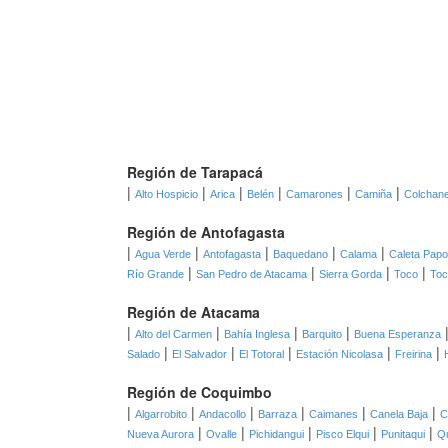
Región de Tarapacá
|
|
|
|
|
|
Alto Hospicio
Arica
Belén
Camarones
Camiña
Colchan
Región de Antofagasta
|
|
|
|
|
Agua Verde
Antofagasta
Baquedano
Calama
Caleta Pap
|
|
|
|
Río Grande
San Pedro de Atacama
Sierra Gorda
Toco
Toc
Región de Atacama
|
|
|
|
Alto del Carmen
Bahía Inglesa
Barquito
Buena Esperanza
|
|
|
|
|
Salado
El Salvador
El Totoral
Estación Nicolasa
Freirina
Región de Coquimbo
|
|
|
|
|
|
Algarrobito
Andacollo
Barraza
Caimanes
Canela Baja
C
|
|
|
|
|
Nueva Aurora
Ovalle
Pichidangui
Pisco Elqui
Punitaqui
Qu