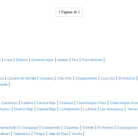
1 Paginas de 1
|
|
|
|
|
|
|
e
Cuya
Dolores
General Lagos
Iquique
Pica
Pozo Almonte
|
|
|
|
|
|
oso
Carolina de Michilla
Caspana
Chiu-Chiu
Chuquicamata
Coya Sur
El Huáscar
|
opilla
|
|
|
|
|
|
Cachiyuyo
Caldera
Carrizal Bajo
Chañaral
Chanchoquín Chico
Chanchoquín Gra
|
|
|
|
|
|
Huasco
Huasco Bajo
Imperial Bajo
La Angostura
La Arena
Las Marquesas
Tierra 
|
|
|
|
|
|
hañaral Alto
Chungungo
Combarbalá
Coquimbo
El Molle
El Romero
Guanaqueros
|
|
|
|
|
ilimarí
Salamanca
Tongoy
Valle de Elqui
Vicuña