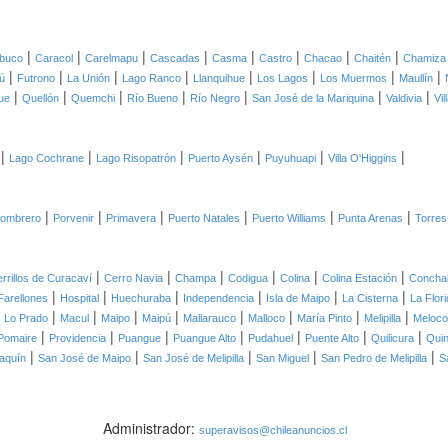
|
|
|
|
|
|
|
|
lbuco
Caracol
Carelmapu
Cascadas
Casma
Castro
Chacao
Chaitén
Chamiza
|
|
|
|
|
|
|
|
ú
Futrono
La Unión
Lago Ranco
Llanquihue
Los Lagos
Los Muermos
Maullín
|
|
|
|
|
|
|
ue
Quellón
Quemchi
Río Bueno
Río Negro
San José de la Mariquina
Valdivia
Vi
|
|
|
|
|
|
Lago Cochrane
Lago Risopatrón
Puerto Aysén
Puyuhuapi
Villa O'Higgins
|
|
|
|
|
|
Sombrero
Porvenir
Primavera
Puerto Natales
Puerto Williams
Punta Arenas
Torres
|
|
|
|
|
|
rrillos de Curacaví
Cerro Navia
Champa
Codigua
Colina
Colina Estación
Conchal
|
|
|
|
|
|
Farellones
Hospital
Huechuraba
Independencia
Isla de Maipo
La Cisterna
La Flor
|
|
|
|
|
|
|
|
|
Lo Prado
Macul
Maipo
Maipú
Mallarauco
Malloco
María Pinto
Melipilla
Meloco
|
|
|
|
|
|
|
Pomaire
Providencia
Puangue
Puangue Alto
Pudahuel
Puente Alto
Quilicura
Quin
|
|
|
|
|
aquín
San José de Maipo
San José de Melipilla
San Miguel
San Pedro de Melipilla
S
Administrador:
superavisos@chileanuncios.cl