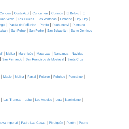
|
|
|
|
|
Concón
Costa Azul
Cuncumén
Curimón
El Belloto
El
|
|
|
|
|
una Verde
Las Cruces
Las Ventanas
Limache
Llay-Llay
|
|
|
|
ngui
Placilla de Peñuelas
Portillo
Puchuncaví
Punta de
|
|
|
|
teban
San Felipe
San Pedro
San Sebastián
Santo Domingo
|
|
|
|
|
|
lí
Malloa
Marchigüe
Matanzas
Nancagua
Navidad
|
|
|
|
San Fernando
San Francisco de Mostazal
Santa Cruz
|
|
|
|
|
|
|
Maule
Molina
Parral
Pelarco
Pelluhue
Pencahue
|
|
|
|
|
|
Las Trancas
Lebu
Los Angeles
Lota
Nacimiento
|
|
|
|
eva Imperial
Padre Las Casas
Pitrufquén
Pucón
Puerto