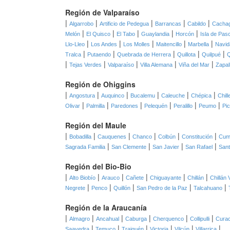
Región de Valparaíso
|
|
|
|
|
Algarrobo
Artificio de Pedegua
Barrancas
Cabildo
Cacha
|
|
|
|
|
Melón
El Quisco
El Tabo
Guaylandia
Horcón
Isla de Pas
|
|
|
|
|
Llo-Lleo
Los Andes
Los Molles
Maitencillo
Marbella
Navid
|
|
|
|
|
Tralca
Putaendo
Quebrada de Herrera
Quillota
Quilpué
Q
|
|
|
|
|
Tejas Verdes
Valparaíso
Villa Alemana
Viña del Mar
Zapal
Región de Ohiggins
|
|
|
|
|
|
Angostura
Auquinco
Bucalemu
Caleuche
Chépica
Chil
|
|
|
|
|
|
Olivar
Palmilla
Paredones
Pelequén
Peralillo
Peumo
Pi
Región del Maule
|
|
|
|
|
|
Bobadilla
Cauquenes
Chanco
Colbún
Constitución
Cum
|
|
|
|
Sagrada Familia
San Clemente
San Javier
San Rafael
Sant
Región del Bio-Bio
|
|
|
|
|
|
Alto Biobío
Arauco
Cañete
Chiguayante
Chillán
Chillán 
|
|
|
|
|
Negrete
Penco
Quillón
San Pedro de la Paz
Talcahuano
Región de la Araucanía
|
|
|
|
|
|
Almagro
Ancahual
Caburga
Cherquenco
Collipulli
Curac
|
|
|
|
|
|
Saavedra
Temuco
Traiguén
Victoria
Vilcún
Villarrica