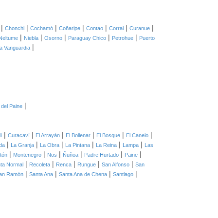
|
|
|
|
|
|
|
Chonchi
Cochamó
Coñaripe
Contao
Corral
Curanue
|
|
|
|
|
Neltume
Niebla
Osorno
Paraguay Chico
Petrohue
Puerto
|
lla Vanguardia
|
 del Paine
|
|
|
|
|
|
í
Curacaví
El Arrayán
El Bollenar
El Bosque
El Canelo
|
|
|
|
|
|
ida
La Granja
La Obra
La Pintana
La Reina
Lampa
Las
|
|
|
|
|
|
tón
Montenegro
Nos
Ñuñoa
Padre Hurtado
Paine
|
|
|
|
|
ta Normal
Recoleta
Renca
Rungue
San Alfonso
San
|
|
|
|
an Ramón
Santa Ana
Santa Ana de Chena
Santiago