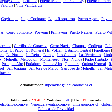
raguay Chico
|
Petrohue
|
Puerto Montt
|
Puerto Octay
|
Puerto Ramírez
|
Valdivia
|
Villa Vanguardia
|
|
Coyhaique
|
Lago Cochrane
|
Lago Risopatrón
|
Puerto Aysén
|
Puyuh
jas
|
Cerro Sombrero
|
Porvenir
|
Primavera
|
Puerto Natales
|
Puerto Wi
errillos
|
Cerrillos de Curacaví
|
Cerro Navia
|
Champa
|
Codigua
|
Coli
Monte
|
El Paico
|
El Romeral
|
El Volcán
|
Estación Central
|
Farellones
ra
|
La Pintana
|
La Reina
|
Lampa
|
Las Condes
|
Las Vertientes
|
Lind
o
|
Melipilla
|
Melocotón
|
Montenegro
|
Nos
|
Ñuñoa
|
Padre Hurtado
|
|
Puangue Alto
|
Pudahuel
|
Puente Alto
|
Quilicura
|
Quinta Normal
|
R
iel
|
San Joaquín
|
San José de Maipo
|
San José de Melipilla
|
San Mig
itacura
|
Administrador:
superavisos@chileanuncios.cl
Total de visitas:
259941187
|
Visitas hoy:
61200
|
Online:
1901
visitantes
elaoficios.com.ve
- Venezuelaventas.com.ve
- chileanuncios.cl
- chilear
Políticas de Privacidad