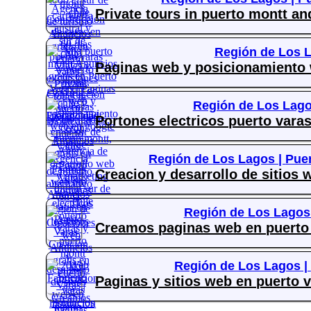
Private tours in puerto montt a
Región de Los 
Paginas web y posicionamiento 
Región de Los Lago
Portones electricos puerto varas
Región de Los Lagos |
Puer
Creacion y desarrollo de sitios
Región de Los Lagos
Creamos paginas web en puerto 
Región de Los Lagos |
Paginas y sitios web en puerto 