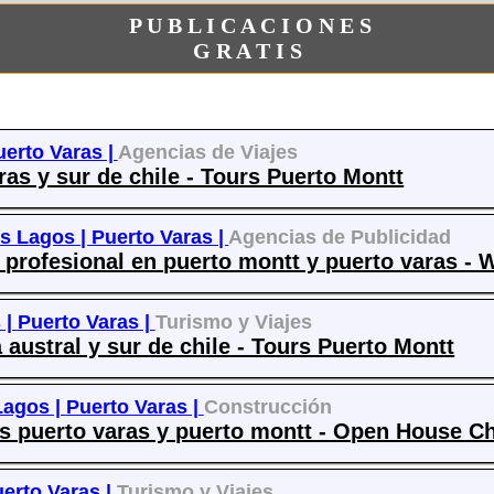
P U B L I C A C I O N E S
G R A T I S
uerto Varas |
Agencias de Viajes
as y sur de chile - Tours Puerto Montt
s Lagos |
Puerto Varas |
Agencias de Publicidad
profesional en puerto montt y puerto varas - 
 |
Puerto Varas |
Turismo y Viajes
 austral y sur de chile - Tours Puerto Montt
Lagos |
Puerto Varas |
Construcción
s puerto varas y puerto montt - Open House Ch
erto Varas |
Turismo y Viajes