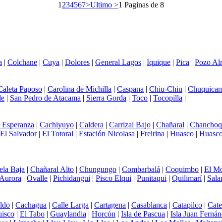
1
2
3
4
5
6
7
>
Ultimo >
1 Paginas de 8
a
|
Colchane
|
Cuya
|
Dolores
|
General Lagos
|
Iquique
|
Pica
|
Pozo Al
Caleta Paposo
|
Carolina de Michilla
|
Caspana
|
Chiu-Chiu
|
Chuquicam
de
|
San Pedro de Atacama
|
Sierra Gorda
|
Toco
|
Tocopilla
|
 Esperanza
|
Cachiyuyo
|
Caldera
|
Carrizal Bajo
|
Chañaral
|
Chanchoq
El Salvador
|
El Totoral
|
Estación Nicolasa
|
Freirina
|
Huasco
|
Huasco
ela Baja
|
Chañaral Alto
|
Chungungo
|
Combarbalá
|
Coquimbo
|
El Mo
Aurora
|
Ovalle
|
Pichidangui
|
Pisco Elqui
|
Punitaqui
|
Quilimarí
|
Sal
ldo
|
Cachagua
|
Calle Larga
|
Cartagena
|
Casablanca
|
Catapilco
|
Cat
uisco
|
El Tabo
|
Guaylandia
|
Horcón
|
Isla de Pascua
|
Isla Juan Ferná