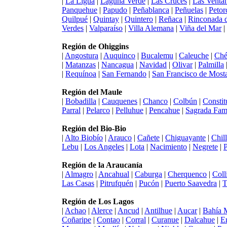
|
La Ligua
|
Laguna Verde
|
Las Cruces
|
Las Venta
Panquehue
|
Papudo
|
Peñablanca
|
Peñuelas
|
Petor
Quilpué
|
Quintay
|
Quintero
|
Reñaca
|
Rinconada d
Verdes
|
Valparaíso
|
Villa Alemana
|
Viña del Mar
|
Región de Ohiggins
|
Angostura
|
Auquinco
|
Bucalemu
|
Caleuche
|
Ché
|
Matanzas
|
Nancagua
|
Navidad
|
Olivar
|
Palmilla
|
Requínoa
|
San Fernando
|
San Francisco de Most
Región del Maule
|
Bobadilla
|
Cauquenes
|
Chanco
|
Colbún
|
Constit
Parral
|
Pelarco
|
Pelluhue
|
Pencahue
|
Sagrada Fami
Región del Bio-Bio
|
Alto Biobío
|
Arauco
|
Cañete
|
Chiguayante
|
Chil
Lebu
|
Los Angeles
|
Lota
|
Nacimiento
|
Negrete
|
Región de la Araucanía
|
Almagro
|
Ancahual
|
Caburga
|
Cherquenco
|
Coll
Las Casas
|
Pitrufquén
|
Pucón
|
Puerto Saavedra
|
T
Región de Los Lagos
|
Achao
|
Alerce
|
Ancud
|
Antilhue
|
Aucar
|
Bahía 
Coñaripe
|
Contao
|
Corral
|
Curanue
|
Dalcahue
|
E