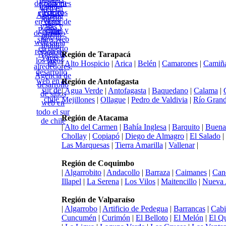
Región de Tarapacá
|
Alto Hospicio
|
Arica
|
Belén
|
Camarones
|
Camiñ
Región de Antofagasta
|
Agua Verde
|
Antofagasta
|
Baquedano
|
Calama
|
Mejillones
|
Ollague
|
Pedro de Valdivia
|
Río Gran
Región de Atacama
|
Alto del Carmen
|
Bahía Inglesa
|
Barquito
|
Buena
Chollay
|
Copiapó
|
Diego de Almagro
|
El Salado
|
Las Marquesas
|
Tierra Amarilla
|
Vallenar
|
Región de Coquimbo
|
Algarrobito
|
Andacollo
|
Barraza
|
Caimanes
|
Can
Illapel
|
La Serena
|
Los Vilos
|
Maitencillo
|
Nueva 
Región de Valparaíso
|
Algarrobo
|
Artificio de Pedegua
|
Barrancas
|
Cabi
Cuncumén
|
Curimón
|
El Belloto
|
El Melón
|
El Q