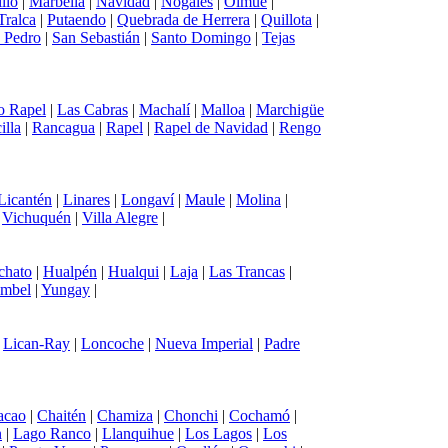
llo
|
Marbella
|
Navidad
|
Nogales
|
Olmué
|
Tralca
|
Putaendo
|
Quebrada de Herrera
|
Quillota
|
 Pedro
|
San Sebastián
|
Santo Domingo
|
Tejas
o Rapel
|
Las Cabras
|
Machalí
|
Malloa
|
Marchigüe
illa
|
Rancagua
|
Rapel
|
Rapel de Navidad
|
Rengo
Licantén
|
Linares
|
Longaví
|
Maule
|
Molina
|
|
Vichuquén
|
Villa Alegre
|
chato
|
Hualpén
|
Hualqui
|
Laja
|
Las Trancas
|
mbel
|
Yungay
|
|
Lican-Ray
|
Loncoche
|
Nueva Imperial
|
Padre
acao
|
Chaitén
|
Chamiza
|
Chonchi
|
Cochamó
|
n
|
Lago Ranco
|
Llanquihue
|
Los Lagos
|
Los