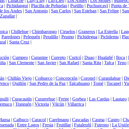
nas
|
Limache
|
Llay-Llay
|
Llo-Lleo
|
Los Andes
|
Los Molles
|
Maitenci
ca
|
Pichidangui
|
Placilla de Peñuelas
|
Portillo
|
Puchuncaví
|
Punta de 
e los Andes
|
San Antonio
|
San Carlos
|
San Esteban
|
San Felipe
|
San
Zapallar
|
pica
|
Chillehue
|
Chimbarongo
|
Ciruelos
|
Graneros
|
La Estrella
|
Lag
|
Paredones
|
Pelequén
|
Peralillo
|
Peumo
|
Pichidegua
|
Pichilemu
|
Plac
azal
|
Santa Cruz
|
ución
|
Cumpeo
|
Curanipe
|
Curepto
|
Curicó
|
Duao
|
Hualañé
|
Iloca
|
lia
|
San Clemente
|
San Javier
|
San Rafael
|
Santa Rita
|
Talca
|
Teno
lán
|
Chillán Viejo
|
Coihueco
|
Concepción
|
Coronel
|
Curanilahue
|
Di
Penco
|
Quillón
|
San Pedro de la Paz
|
Talcahuano
|
Tomé
|
Tucapel
|
Yu
ipulli
|
Curacautín
|
Curarrehue
|
Freire
|
Gorbea
|
Las Cardas
|
Lautaro
emuco
|
Traiguén
|
Victoria
|
Vilcún
|
Villarrica
|
Mansa
|
Calbuco
|
Caracol
|
Carelmapu
|
Cascadas
|
Casma
|
Castro
|
Ch
nsenada
|
Entre Lagos
|
Fresia
|
Frutillar
|
Futaleufú
|
Futrono
|
La Unió