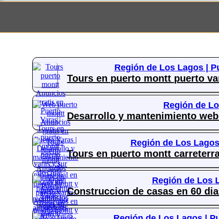
Región de Los Lagos |
P
Tours en puerto montt puerto var
Región de Lo
Desarrollo y mantenimiento web 
Región de Los Lagos
Tours en puerto montt carreterra
Región de Los 
Construccion de casas en 60 dia
Región de Los Lagos |
Pu