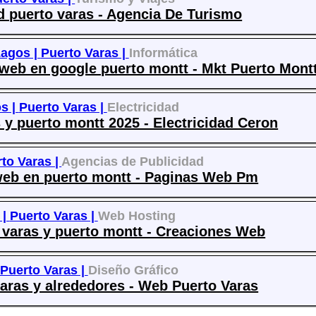
nd puerto varas - Agencia De Turismo
Lagos |
Puerto Varas |
Informática
web en google puerto montt - Mkt Puerto Mont
s |
Puerto Varas |
Electricidad
 y puerto montt 2025 - Electricidad Ceron
to Varas |
Agencias de Publicidad
 web en puerto montt - Paginas Web Pm
 |
Puerto Varas |
Web Hosting
varas y puerto montt - Creaciones Web
Puerto Varas |
Diseño Gráfico
varas y alrededores - Web Puerto Varas