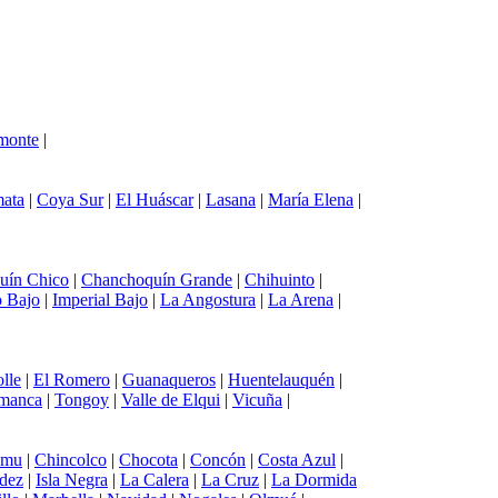
monte
|
ata
|
Coya Sur
|
El Huáscar
|
Lasana
|
María Elena
|
uín Chico
|
Chanchoquín Grande
|
Chihuinto
|
 Bajo
|
Imperial Bajo
|
La Angostura
|
La Arena
|
lle
|
El Romero
|
Guanaqueros
|
Huentelauquén
|
amanca
|
Tongoy
|
Valle de Elqui
|
Vicuña
|
emu
|
Chincolco
|
Chocota
|
Concón
|
Costa Azul
|
ndez
|
Isla Negra
|
La Calera
|
La Cruz
|
La Dormida