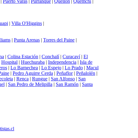
|
Puerto Varas
|
Purranque
|
Quellón
|
Quemchi
|
uapi
|
Villa O'Higgins
|
lliams
|
Punta Arenas
|
Torres del Paine
|
na
|
Colina Estación
|
Conchalí
|
Curacaví
|
El
|
Hospital
|
Huechuraba
|
Independencia
|
Isla de
eros
|
Lo Barnechea
|
Lo Espejo
|
Lo Prado
|
Macul
Paine
|
Pedro Aguirre Cerda
|
Peñaflor
|
Peñalolén
|
ecoleta
|
Renca
|
Rungue
|
San Alfonso
|
San
uel
|
San Pedro de Melipilla
|
San Ramón
|
Santa
tistas.cl