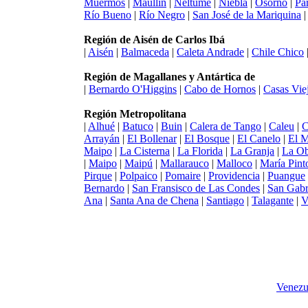
Muermos
|
Maullín
|
Neltume
|
Niebla
|
Osorno
|
Pa
Río Bueno
|
Río Negro
|
San José de la Mariquina
Región de Aisén de Carlos Ibá
|
Aisén
|
Balmaceda
|
Caleta Andrade
|
Chile Chico
Región de Magallanes y Antártica de
|
Bernardo O'Higgins
|
Cabo de Hornos
|
Casas Vie
Región Metropolitana
|
Alhué
|
Batuco
|
Buin
|
Calera de Tango
|
Caleu
|
C
Arrayán
|
El Bollenar
|
El Bosque
|
El Canelo
|
El 
Maipo
|
La Cisterna
|
La Florida
|
La Granja
|
La Ob
|
Maipo
|
Maipú
|
Mallarauco
|
Malloco
|
María Pint
Pirque
|
Polpaico
|
Pomaire
|
Providencia
|
Puangue
Bernardo
|
San Fransisco de Las Condes
|
San Gabr
Ana
|
Santa Ana de Chena
|
Santiago
|
Talagante
|
V
Venezu