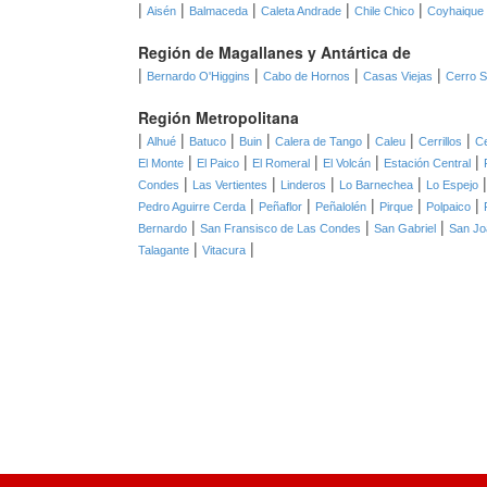
|
|
|
|
|
Aisén
Balmaceda
Caleta Andrade
Chile Chico
Coyhaique
Región de Magallanes y Antártica de
|
|
|
|
Bernardo O'Higgins
Cabo de Hornos
Casas Viejas
Cerro 
Región Metropolitana
|
|
|
|
|
|
|
Alhué
Batuco
Buin
Calera de Tango
Caleu
Cerrillos
Ce
|
|
|
|
|
El Monte
El Paico
El Romeral
El Volcán
Estación Central
|
|
|
|
Condes
Las Vertientes
Linderos
Lo Barnechea
Lo Espejo
|
|
|
|
|
Pedro Aguirre Cerda
Peñaflor
Peñalolén
Pirque
Polpaico
|
|
|
Bernardo
San Fransisco de Las Condes
San Gabriel
San Jo
|
|
Talagante
Vitacura