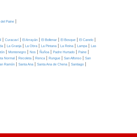
|
 del Paine
|
|
|
|
|
|
í
Curacaví
El Arrayán
El Bollenar
El Bosque
El Canelo
|
|
|
|
|
|
ida
La Granja
La Obra
La Pintana
La Reina
Lampa
Las
|
|
|
|
|
|
tón
Montenegro
Nos
Ñuñoa
Padre Hurtado
Paine
|
|
|
|
|
ta Normal
Recoleta
Renca
Rungue
San Alfonso
San
|
|
|
|
an Ramón
Santa Ana
Santa Ana de Chena
Santiago