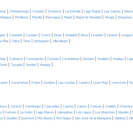
|
|
|
|
|
|
|
lehue
Chimbarongo
Ciruelos
Graneros
La Estrella
Lago Rapel
Las Cabras
Macha
|
|
|
|
|
|
|
chidegua
Pichilemu
Placilla
Rancagua
Rapel
Rapel de Navidad
Rengo
Requínoa
|
|
|
|
|
|
|
|
|
peo
Curanipe
Curepto
Curicó
Duao
Hualañé
Iloca
Licantén
Linares
Longaví
|
|
|
|
|
a Rita
Talca
Teno
Vichuquén
Villa Alegre
|
|
|
|
|
|
|
|
Viejo
Coihueco
Concepción
Coronel
Curanilahue
Dichato
Hualpén
Hualqui
Laja
|
|
|
|
Tomé
Tucapel
Yumbel
Yungay
|
|
|
|
|
|
|
|
autín
Curarrehue
Freire
Gorbea
Las Cardas
Lautaro
Lican-Ray
Loncoche
Nu
|
|
|
|
|
|
|
|
lbuco
Caracol
Carelmapu
Cascadas
Casma
Castro
Chacao
Chaitén
Chamiza
|
|
|
|
|
|
|
|
ú
Futrono
La Unión
Lago Ranco
Llanquihue
Los Lagos
Los Muermos
Maullín
|
|
|
|
|
|
|
ue
Quellón
Quemchi
Río Bueno
Río Negro
San José de la Mariquina
Valdivia
Vi