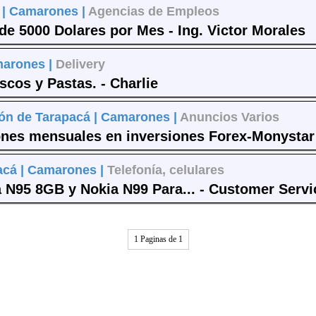
 |
Camarones |
Agencias de Empleos
e 5000 Dolares por Mes - Ing. Victor Morales
arones |
Delivery
cos y Pastas. - Charlie
ón de Tarapacá |
Camarones |
Anuncios Varios
ones mensuales en inversiones Forex-Monystar 
acá |
Camarones |
Telefonía, celulares
N95 8GB y Nokia N99 Para... - Customer Servi
1 Paginas de 1