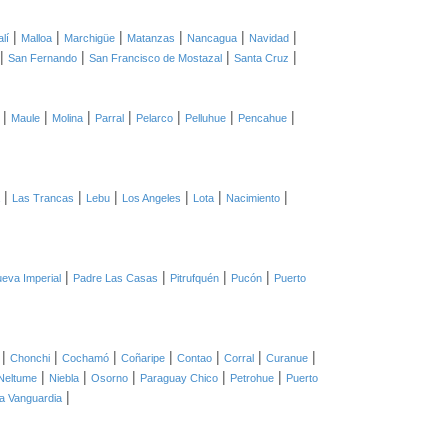
|
|
|
|
|
|
lí
Malloa
Marchigüe
Matanzas
Nancagua
Navidad
|
|
|
|
San Fernando
San Francisco de Mostazal
Santa Cruz
|
|
|
|
|
|
|
Maule
Molina
Parral
Pelarco
Pelluhue
Pencahue
|
|
|
|
|
|
Las Trancas
Lebu
Los Angeles
Lota
Nacimiento
|
|
|
|
eva Imperial
Padre Las Casas
Pitrufquén
Pucón
Puerto
|
|
|
|
|
|
|
Chonchi
Cochamó
Coñaripe
Contao
Corral
Curanue
|
|
|
|
|
Neltume
Niebla
Osorno
Paraguay Chico
Petrohue
Puerto
|
lla Vanguardia