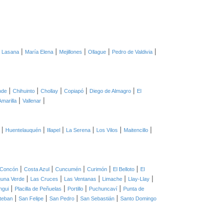
|
|
|
|
|
|
Lasana
María Elena
Mejillones
Ollague
Pedro de Valdivia
|
|
|
|
|
nde
Chihuinto
Chollay
Copiapó
Diego de Almagro
El
|
|
Amarilla
Vallenar
|
|
|
|
|
|
Huentelauquén
Illapel
La Serena
Los Vilos
Maitencillo
|
|
|
|
|
Concón
Costa Azul
Cuncumén
Curimón
El Belloto
El
|
|
|
|
|
una Verde
Las Cruces
Las Ventanas
Limache
Llay-Llay
|
|
|
|
ngui
Placilla de Peñuelas
Portillo
Puchuncaví
Punta de
|
|
|
|
teban
San Felipe
San Pedro
San Sebastián
Santo Domingo