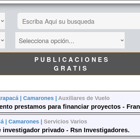
P U B L I C A C I O N E S
G R A T I S
arapacá |
Camarones |
Auxiliares de Vuelo
ento prestamos para financiar proyectos - Fran
á |
Camarones |
Servicios Varios
e investigador privado - Rsn Investigadores.