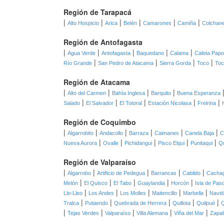
Región de Tarapacá
|
|
|
|
|
|
Alto Hospicio
Arica
Belén
Camarones
Camiña
Colchan
Región de Antofagasta
|
|
|
|
|
Agua Verde
Antofagasta
Baquedano
Calama
Caleta Pap
|
|
|
|
Río Grande
San Pedro de Atacama
Sierra Gorda
Toco
Toc
Región de Atacama
|
|
|
|
Alto del Carmen
Bahía Inglesa
Barquito
Buena Esperanza
|
|
|
|
|
Salado
El Salvador
El Totoral
Estación Nicolasa
Freirina
Región de Coquimbo
|
|
|
|
|
|
Algarrobito
Andacollo
Barraza
Caimanes
Canela Baja
C
|
|
|
|
|
Nueva Aurora
Ovalle
Pichidangui
Pisco Elqui
Punitaqui
Qu
Región de Valparaíso
|
|
|
|
|
Algarrobo
Artificio de Pedegua
Barrancas
Cabildo
Cacha
|
|
|
|
|
Melón
El Quisco
El Tabo
Guaylandia
Horcón
Isla de Pas
|
|
|
|
|
Llo-Lleo
Los Andes
Los Molles
Maitencillo
Marbella
Navid
|
|
|
|
|
Tralca
Putaendo
Quebrada de Herrera
Quillota
Quilpué
Q
|
|
|
|
|
Tejas Verdes
Valparaíso
Villa Alemana
Viña del Mar
Zapal