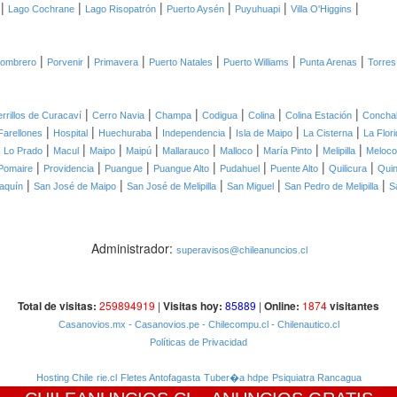
|
|
|
|
|
|
Lago Cochrane
Lago Risopatrón
Puerto Aysén
Puyuhuapi
Villa O'Higgins
|
|
|
|
|
|
Sombrero
Porvenir
Primavera
Puerto Natales
Puerto Williams
Punta Arenas
Torres
|
|
|
|
|
|
rrillos de Curacaví
Cerro Navia
Champa
Codigua
Colina
Colina Estación
Conchal
|
|
|
|
|
|
Farellones
Hospital
Huechuraba
Independencia
Isla de Maipo
La Cisterna
La Flor
|
|
|
|
|
|
|
|
|
Lo Prado
Macul
Maipo
Maipú
Mallarauco
Malloco
María Pinto
Melipilla
Meloco
|
|
|
|
|
|
|
Pomaire
Providencia
Puangue
Puangue Alto
Pudahuel
Puente Alto
Quilicura
Quin
|
|
|
|
|
aquín
San José de Maipo
San José de Melipilla
San Miguel
San Pedro de Melipilla
S
Administrador:
superavisos@chileanuncios.cl
Total de visitas:
259894919
|
Visitas hoy:
85889
|
Online:
1874
visitantes
Casanovios.mx
- Casanovios.pe
- Chilecompu.cl
- Chilenautico.cl
Políticas de Privacidad
Hosting Chile
rie.cl
Fletes Antofagasta
Tuber�a hdpe
Psiquiatra Rancagua