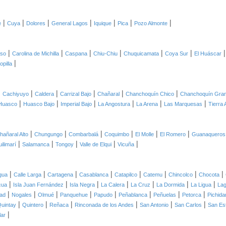
|
|
|
|
|
|
|
e
Cuya
Dolores
General Lagos
Iquique
Pica
Pozo Almonte
|
|
|
|
|
|
oso
Carolina de Michilla
Caspana
Chiu-Chiu
Chuquicamata
Coya Sur
El Huáscar
|
opilla
|
|
|
|
|
|
Cachiyuyo
Caldera
Carrizal Bajo
Chañaral
Chanchoquín Chico
Chanchoquín Gra
|
|
|
|
|
|
Huasco
Huasco Bajo
Imperial Bajo
La Angostura
La Arena
Las Marquesas
Tierra 
|
|
|
|
|
|
hañaral Alto
Chungungo
Combarbalá
Coquimbo
El Molle
El Romero
Guanaqueros
|
|
|
|
|
ilimarí
Salamanca
Tongoy
Valle de Elqui
Vicuña
|
|
|
|
|
|
|
|
gua
Calle Larga
Cartagena
Casablanca
Catapilco
Catemu
Chincolco
Chocota
|
|
|
|
|
|
|
cua
Isla Juan Fernández
Isla Negra
La Calera
La Cruz
La Dormida
La Ligua
Lag
|
|
|
|
|
|
|
|
ad
Nogales
Olmué
Panquehue
Papudo
Peñablanca
Peñuelas
Petorca
Pichida
|
|
|
|
|
|
uintay
Quintero
Reñaca
Rinconada de los Andes
San Antonio
San Carlos
San Es
|
lar