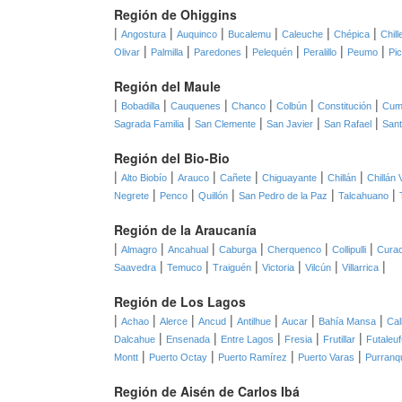
Región de Ohiggins
|
|
|
|
|
|
Angostura
Auquinco
Bucalemu
Caleuche
Chépica
Chil
|
|
|
|
|
|
Olivar
Palmilla
Paredones
Pelequén
Peralillo
Peumo
Pi
Región del Maule
|
|
|
|
|
|
Bobadilla
Cauquenes
Chanco
Colbún
Constitución
Cum
|
|
|
|
Sagrada Familia
San Clemente
San Javier
San Rafael
Sant
Región del Bio-Bio
|
|
|
|
|
|
Alto Biobío
Arauco
Cañete
Chiguayante
Chillán
Chillán 
|
|
|
|
|
Negrete
Penco
Quillón
San Pedro de la Paz
Talcahuano
Región de la Araucanía
|
|
|
|
|
|
Almagro
Ancahual
Caburga
Cherquenco
Collipulli
Curac
|
|
|
|
|
|
Saavedra
Temuco
Traiguén
Victoria
Vilcún
Villarrica
Región de Los Lagos
|
|
|
|
|
|
|
Achao
Alerce
Ancud
Antilhue
Aucar
Bahía Mansa
Ca
|
|
|
|
|
Dalcahue
Ensenada
Entre Lagos
Fresia
Frutillar
Futaleuf
|
|
|
|
Montt
Puerto Octay
Puerto Ramírez
Puerto Varas
Purranq
Región de Aisén de Carlos Ibá